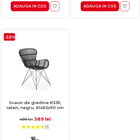
ADAUGA IN COS
ADAUGA IN COS
-22%
Scaun de gradina K335,
ratan, negru, 61x63x90 cm
389 lei
499 lei
(1)