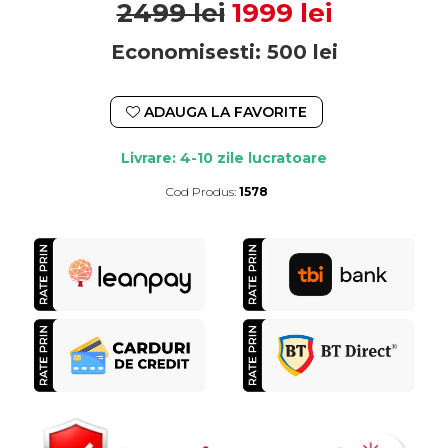
2499 lei
1999 lei
Economisesti:
500
lei
ADAUGA LA FAVORITE
Livrare: 4-10 zile lucratoare
Cod Produs:
1578
Durata de livrare:
4-10 zile lucratoare