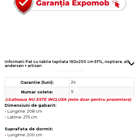
Informatii Pat cu tablie tapitata 160x200 cm EF1L, noptiere, alb
andersen + artisan
24
Garantie (luni):
5
Numar colete:
⚠️
S
alteaua NU ESTE INCLUSA (este doar pentru prezentare)
Dimensiuni de gabarit:
•
Lungime: 208 cm
•
Latime: 275 cm
Suprafata de dormit:
•
Lungime: 200 cm