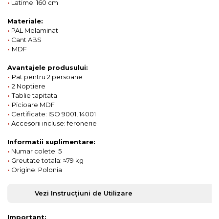
•
Latime: 160 cm
Materiale:
•
PAL Melaminat
•
Cant ABS
•
MDF
Avantajele produsului:
•
Pat pentru 2 persoane
•
2 Noptiere
•
Tablie tapitata
•
Picioare MDF
•
Certificate: ISO 9001, 14001
•
Accesorii incluse: feronerie
Informatii suplimentare:
•
Numar colete: 5
•
Greutate totala: ≈79 kg
•
Origine: Polonia
Vezi Instrucțiuni de Utilizare
Important: