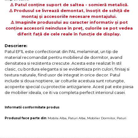
⚠️ Patul conține suport de saltea - somieră metalică.
⚠️ Produsul se livrează demontat, însoțit de schiță de
montaj și accesoriile necesare montajului.
⚠️ Imaginile produsului au caracter informativ și pot
conține accesorii neincluse în preț, culorile se pot vedea
diferit față de cele reale în funcție de display.
Descriere:
Patul EF1L este confectionat din PAL melaminat, un tip de
material recomandat pentru mobilierul de dormitor, avand
densitatea si rezistenta crescute. Acesta este realizat în stil
clasic, cu bordura eleganta si se evidentiaza prin culori, finisaj si
textura naturale, fiind usor de integrat in orice decor. Patul
include si doua noptiere, iar colturile acestuia sunt rotungite,
acoperite special cu protectie antizgariere. Acest pat este piesa
de mobilier ideala, ce iti va completa perfect interiorul casei.
Informatii conformitate produs
Produsul face parte din
:
Mobila Alba
,
Paturi Albe
,
Mobilier Dormitor
,
Paturi