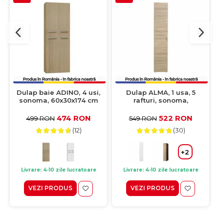
Dulap baie ADINO, 4 usi,
Dulap ALMA, 1 usa, 5
sonoma, 60x30x174 cm
rafturi, sonoma,
40x52x203 cm
474 RON
522 RON
499 RON
549 RON
(12)
(30)
+2
Livrare: 4-10 zile lucratoare
Livrare: 4-10 zile lucratoare
VEZI PRODUS
VEZI PRODUS