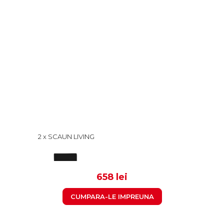
2 x SCAUN LIVING
VANESSA, PICIOARE LEMN
ALB, PIELE ECOLOGICA
329
NEGRU, 47X60X110 CM
658 lei
CUMPARA-LE IMPREUNA