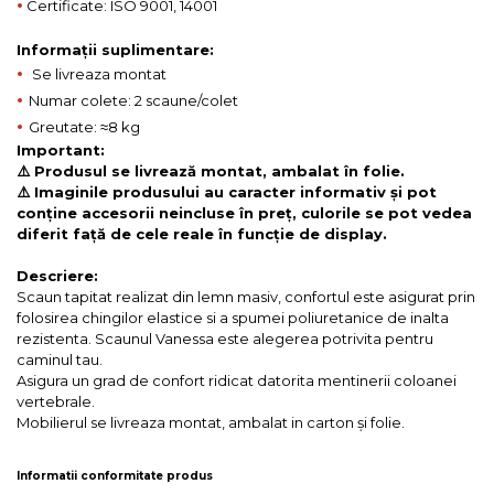
•
Certificate: ISO 9001, 14001
Informații suplimentare:
•
Se livreaza montat
•
Numar colete: 2 scaune/colet
•
Greutate: ≈8 kg
Important:
⚠️ Produsul se livrează montat, ambalat în folie.
⚠️ Imaginile produsului au caracter informativ și pot
conține accesorii neincluse în preț, culorile se pot vedea
diferit față de cele reale în funcție de display.
Descriere:
Scaun tapitat realizat din lemn masiv, confortul este asigurat prin
folosirea chingilor elastice si a spumei poliuretanice de inalta
rezistenta. Scaunul Vanessa este alegerea potrivita pentru
caminul tau.
Asigura un grad de confort ridicat datorita mentinerii coloanei
vertebrale.
Mobilierul se livreaza montat, ambalat in carton și folie.
Informatii conformitate produs