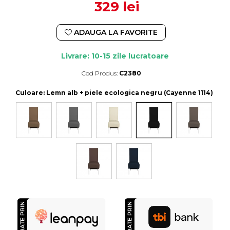
329 lei
ADAUGA LA FAVORITE
Livrare: 10-15 zile lucratoare
Cod Produs:
C2380
Durata de livrare:
10-15 zile lucratoare
Culoare
: Lemn alb + piele ecologica negru (Cayenne 1114)