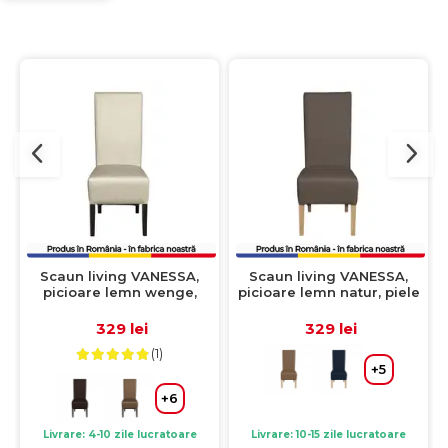
Scaun living VANESSA,
Scaun living VANESSA,
picioare lemn wenge,
picioare lemn natur, piele
piele ecologica crem,
ecologica gri elefant,
47x60x110 cm
47x60x110 cm
329 lei
329 lei
(1)
+5
+6
Livrare: 4-10 zile lucratoare
Livrare: 10-15 zile lucratoare