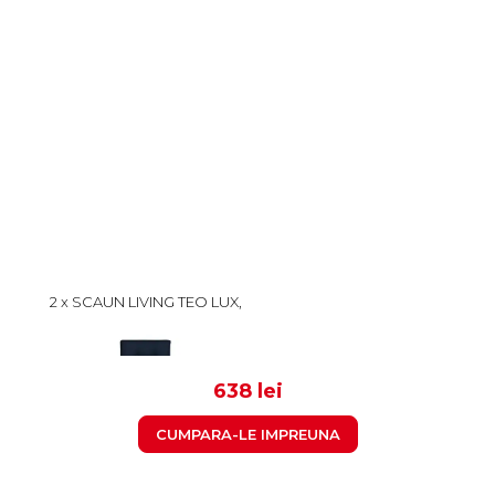
2 x SCAUN LIVING TEO LUX,
PICIOARE LEMN ALB, PIELE
ECOLOGICA ALBASTRU,
319
46X60X98 CM
638 lei
CUMPARA-LE IMPREUNA