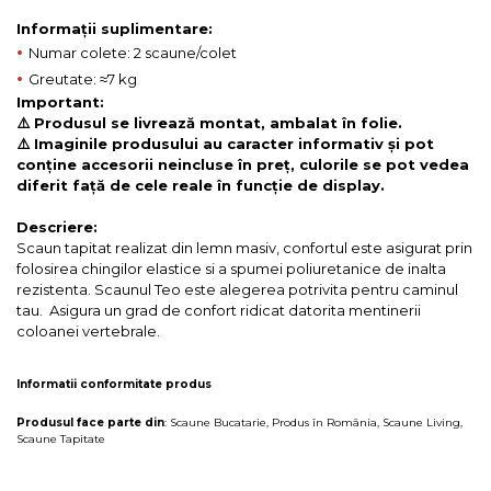
Informații suplimentare:
•
Numar colete: 2 scaune/colet
•
Greutate: ≈7 kg
Important:
⚠️ Produsul se livrează montat, ambalat în folie.
⚠️ Imaginile produsului au caracter informativ și pot
conține accesorii neincluse în preț, culorile se pot vedea
diferit față de cele reale în funcție de display.
Descriere:
Scaun tapitat realizat din lemn masiv, confortul este asigurat prin
folosirea chingilor elastice si a spumei poliuretanice de inalta
rezistenta. Scaunul Teo este alegerea potrivita pentru caminul
tau. Asigura un grad de confort ridicat datorita mentinerii
coloanei vertebrale.
Informatii conformitate produs
Produsul face parte din
:
Scaune Bucatarie
,
Produs în România
,
Scaune Living
,
Scaune Tapitate