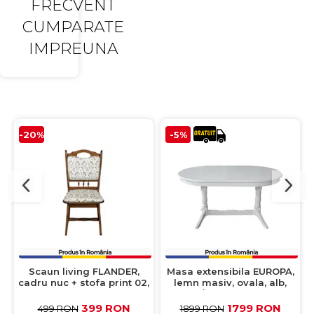
FRECVENT
CUMPARATE
IMPREUNA
-20%
-5%
Scaun living FLANDER,
Masa extensibila EUROPA,
cadru nuc + stofa print 02,
lemn masiv, ovala, alb,
50x48x95 cm
160/240x90x70 cm
399 RON
1799 RON
499 RON
1899 RON