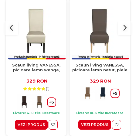
Scaun living VANESSA,
Scaun living VANESSA,
picioare lemn wenge,
picioare lemn natur, piele
piele ecologica crem,
ecologica gri elefant,
47x60x110 cm
47x60x110 cm
329 RON
329 RON
(1)
+5
+6
Livrare: 4-10 zile lucratoare
Livrare: 10-15 zile lucratoare
VEZI PRODUS
VEZI PRODUS