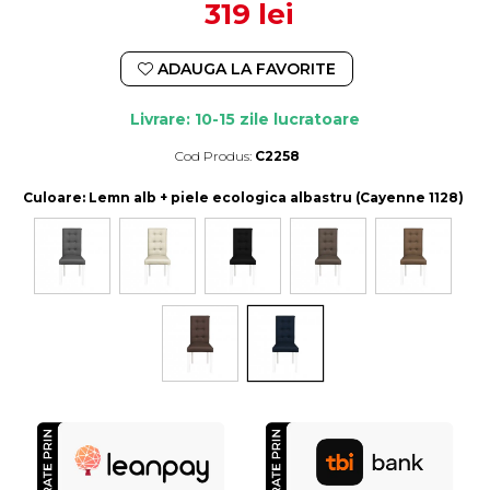
319 lei
ADAUGA LA FAVORITE
Livrare: 10-15 zile lucratoare
Cod Produs:
C2258
Durata de livrare:
10-15 zile lucratoare
Culoare
: Lemn alb + piele ecologica albastru (Cayenne 1128)