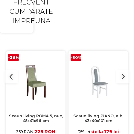
FRECVENT
CUMPARATE
IMPREUNA
-36%
-50%
Scaun living ROMA 5, nuc,
Scaun living PIANO, alb,
45x41x96 cm
43x40x101 cm
229 RON
de la 179 lei
359 RON
359 lei