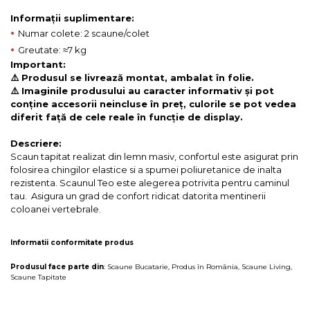
Informații suplimentare:
•
Numar colete: 2 scaune/colet
•
Greutate: ≈7 kg
Important:
⚠️ Produsul se livrează montat, ambalat în folie.
⚠️ Imaginile produsului au caracter informativ și pot
conține accesorii neincluse în preț, culorile se pot vedea
diferit față de cele reale în funcție de display.
Descriere:
Scaun tapitat realizat din lemn masiv, confortul este asigurat prin
folosirea chingilor elastice si a spumei poliuretanice de inalta
rezistenta. Scaunul Teo este alegerea potrivita pentru caminul
tau. Asigura un grad de confort ridicat datorita mentinerii
coloanei vertebrale.
Informatii conformitate produs
Produsul face parte din
:
Scaune Bucatarie
,
Produs în România
,
Scaune Living
,
Scaune Tapitate