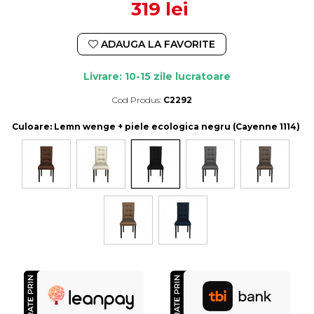
319 lei
ADAUGA LA FAVORITE
Livrare: 10-15 zile lucratoare
Cod Produs:
C2292
Durata de livrare:
10-15 zile lucratoare
Culoare
: Lemn wenge + piele ecologica negru (Cayenne 1114)