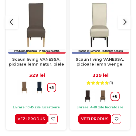
Scaun living VANESSA,
Scaun living VANESSA,
picioare lemn natur, piele
picioare lemn wenge,
ecologica gri elefant,
piele ecologica crem,
47x60x110 cm
47x60x110 cm
329 lei
329 lei
(1)
+5
+6
Livrare: 10-15 zile lucratoare
Livrare: 4-10 zile lucratoare
VEZI PRODUS
VEZI PRODUS