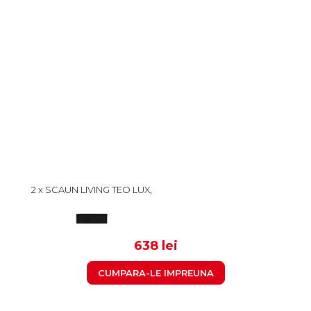
2 x SCAUN LIVING TEO LUX,
PICIOARE LEMN WENGE,
PIELE ECOLOGICA NEGRU,
319
46X60X98 CM
638 lei
CUMPARA-LE IMPREUNA