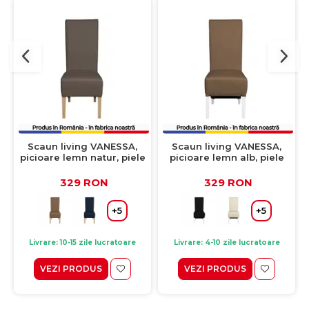
Scaun living VANESSA,
Scaun living VANESSA,
picioare lemn natur, piele
picioare lemn alb, piele
ecologica gri elefant,
ecologica cappuccino,
47x60x110 cm
47x60x110 cm
329 RON
329 RON
+5
+5
Livrare: 10-15 zile lucratoare
Livrare: 4-10 zile lucratoare
VEZI PRODUS
VEZI PRODUS