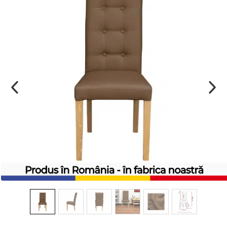
Comode TV
160x200
Colectia RIVA
Somiere PAL
Accesorii Mobila
140x200
Mese Living
Colectia TIFFANY
Curatare Si Protectie
90x200
Masute Cafea
Colectia KALE
Vezi toate
Scaune Living
Colectia TAIDA
Taburet Living
Colectia SANDO
Scaune Tapitate
Colectia MISA
Mese Si Scaune
Colectia PETRA
Curatare Si Protectie
Colectia BELISSIMO
Colectia HAMLET
Colectia HORIZON
Colectia COMO
Colectia BELLA