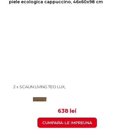
piele ecologica cappuccino, 46x60x98 cm
2 x SCAUN LIVING TEO LUX,
PICIOARE LEMN NATUR,
PIELE ECOLOGICA
319
CAPPUCCINO, 46X60X98
CM
638 lei
CUMPARA-LE IMPREUNA