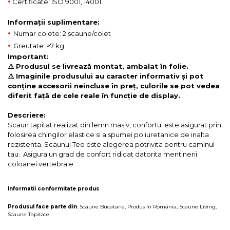
•
Certificate: ISO 9001, 14001
Informații suplimentare:
•
Numar colete: 2 scaune/colet
•
Greutate: ≈7 kg
Important:
⚠️ Produsul se livrează montat, ambalat în folie.
⚠️ Imaginile produsului au caracter informativ și pot
conține accesorii neincluse în preț, culorile se pot vedea
diferit față de cele reale în funcție de display.
Descriere:
Scaun tapitat realizat din lemn masiv, confortul este asigurat prin
folosirea chingilor elastice si a spumei poliuretanice de inalta
rezistenta. Scaunul Teo este alegerea potrivita pentru caminul
tau. Asigura un grad de confort ridicat datorita mentinerii
coloanei vertebrale.
Informatii conformitate produs
Produsul face parte din
:
Scaune Bucatarie
,
Produs în România
,
Scaune Living
,
Scaune Tapitate