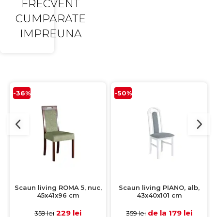
FRECVENT
CUMPARATE
IMPREUNA
-36%
-50%
Scaun living ROMA 5, nuc,
Scaun living PIANO, alb,
45x41x96 cm
43x40x101 cm
229 lei
de la 179 lei
359 lei
359 lei