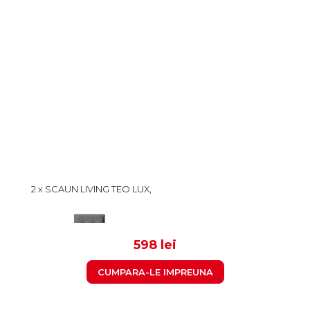
2 x SCAUN LIVING TEO LUX,
PICIOARE LEMN NATUR,
STOFA GRI DESCHIS,
299
46X60X98 CM
598 lei
CUMPARA-LE IMPREUNA