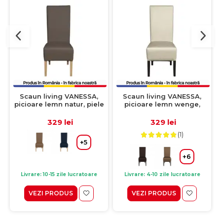
Scaun living VANESSA,
Scaun living VANESSA,
picioare lemn natur, piele
picioare lemn wenge,
ecologica gri elefant,
piele ecologica crem,
47x60x110 cm
47x60x110 cm
329 lei
329 lei
(1)
+5
+6
Livrare: 10-15 zile lucratoare
Livrare: 4-10 zile lucratoare
VEZI PRODUS
VEZI PRODUS