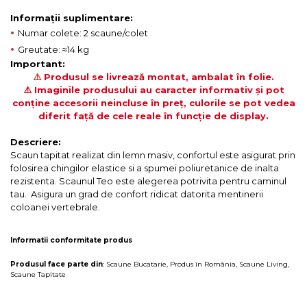
Informații suplimentare:
•
Numar colete: 2 scaune/colet
•
Greutate: ≈14 kg
Important:
⚠️
Produsul se livrează montat, ambalat în folie.
⚠️ Imaginile produsului au caracter informativ și pot
conține accesorii neincluse în preț, culorile se pot vedea
diferit față de cele reale în funcție de display.
Descriere:
Scaun tapitat realizat din lemn masiv, confortul este asigurat prin
folosirea chingilor elastice si a spumei poliuretanice de inalta
rezistenta. Scaunul Teo este alegerea potrivita pentru caminul
tau. Asigura un grad de confort ridicat datorita mentinerii
coloanei vertebrale.
Informatii conformitate produs
Produsul face parte din
:
Scaune Bucatarie
,
Produs în România
,
Scaune Living
,
Scaune Tapitate