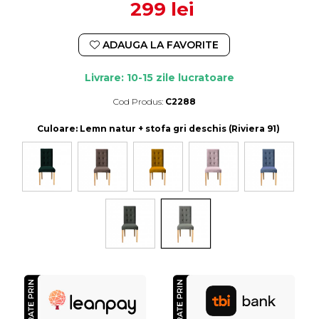
299 lei
ADAUGA LA FAVORITE
Livrare: 10-15 zile lucratoare
Cod Produs:
C2288
Durata de livrare:
10-15 zile lucratoare
Culoare
: Lemn natur + stofa gri deschis (Riviera 91)