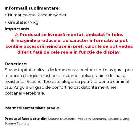
Informații suplimentare:
•
Numar colete: 2 scaune/colet
•
Greutate: ≈7 kg
Important:
⚠️
Produsul se livrează montat, ambalat în folie.
⚠️ Imaginile produsului au caracter informativ și pot
conține accesorii neincluse în preț, culorile se pot vedea
diferit față de cele reale în funcție de display.
Descriere:
Scaun tapitat realizat din lemn masiv, confortul este asigurat prin
folosirea chingilor elastice si a spumei poliuretanice de inalta
rezistenta. Scaunul Teo este alegerea potrivita pentru caminul
tau. Asigura un grad de confort ridicat datorita mentinerii
coloanei vertebrale.
Informatii conformitate produs
Produsul face parte din
:
Scaune Bucatarie
,
Produs în România
,
Scaune Living
,
Scaune Tapitate