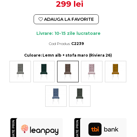
299 lei
ADAUGA LA FAVORITE
Livrare: 10-15 zile lucratoare
Cod Produs:
C2239
Durata de livrare:
10-15 zile lucratoare
Culoare
: Lemn alb + stofa maro (Riviera 26)