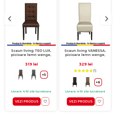
Scaun living TEO LUX,
Scaun living VANESSA,
picioare lemn wenge,
picioare lemn wenge,
piele ecologica maro
piele ecologica crem,
deschis, 46x60x98 cm
47x60x110 cm
319 lei
329 lei
(1)
+5
+6
Livrare: 4-10 zile lucratoare
Livrare: 4-10 zile lucratoare
VEZI PRODUS
VEZI PRODUS