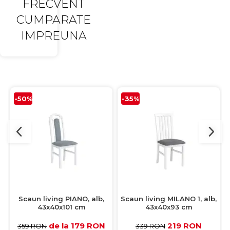
FRECVENT
CUMPARATE
IMPREUNA
-50%
-35%
Scaun living PIANO, alb,
Scaun living MILANO 1, alb,
43x40x101 cm
43x40x93 cm
de la 179 RON
219 RON
359 RON
339 RON