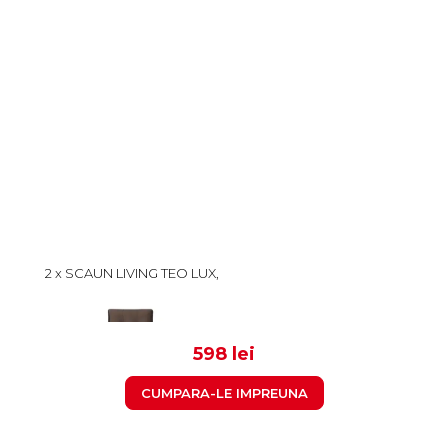
2 x SCAUN LIVING TEO LUX,
PICIOARE LEMN ALB,
STOFA MARO, 46X60X98
299
CM
598 lei
CUMPARA-LE IMPREUNA