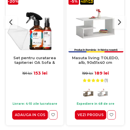
-20%
-5%
Set pentru curatarea
Masuta living TOLEDO,
tapiteriei OA Sofa &
alb, 90x51x40 cm
Eliminator 250 ml + 1
Laveta din microfibra
153 lei
189 lei
191 lei
199 lei
35x35 cm
(1)
Livrare: 4-10 zile lucratoare
Expediere in 48 de ore
ADAUGA IN COS
VEZI PRODUS