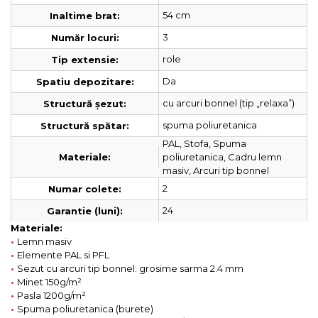
54 cm
Inaltime brat:
3
Număr locuri:
role
Tip extensie:
Da
Spatiu depozitare:
cu arcuri bonnel (tip „relaxa”)
Structură șezut:
spuma poliuretanica
Structură spătar:
PAL, Stofa, Spuma
poliuretanica, Cadru lemn
Materiale:
masiv, Arcuri tip bonnel
2
Numar colete:
24
Garantie (luni):
Materiale:
•
Lemn masiv
•
Elemente PAL si PFL
•
Sezut cu arcuri tip bonnel: grosime sarma 2.4 mm
•
Minet 150g/
m²
•
Pasla 1200g/
m²
•
Spuma poliuretanica (burete)