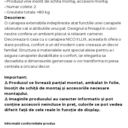
•
Produsul vine insotit de schita montaj, accesorii montaj
•
Numar colete: 2
•
Greutate totala: ≈80 kg
Descriere:
O canapea extensibila indeplineste atat functiile unei canapele
obisnuite cat si atributiile unui pat. Designul si finisajul in culori
neutre confera un ambient placut si relaxant camerei.
Decoreaza-ti casa cu o canapea NICO II LUX, aceasta iti ofera o
stare pozitiva, confort si un stil modern care creeaza un decor
familial. Structura si materialele sunt special alese pentru a-i
asigura canapelei durabilitate si confort, iar eleganta sa
deosebita si dimensiunile generoase o vor transforma in piesa
centrala a oricarui decor.
Important:
⚠️ Produsul se livrează parțial montat, ambalat în folie,
însoțit de schiță de montaj și accesoriile necesare
montajului.
⚠️ Imaginile produsului au caracter informativ și pot
conține accesorii neincluse în preț, culorile se pot vedea
diferit față de cele reale în funcție de display.
Informatii conformitate produs