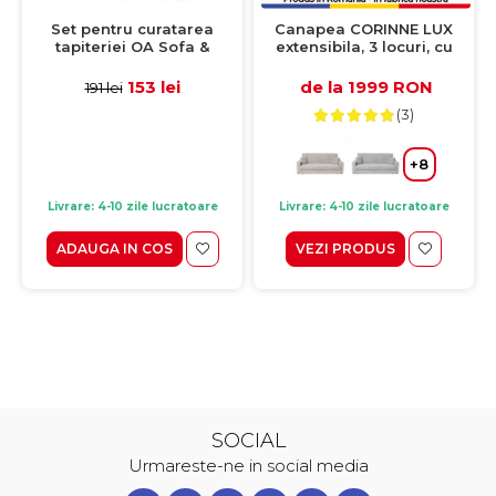
Set pentru curatarea
Canapea CORINNE LUX
tapiteriei OA Sofa &
extensibila, 3 locuri, cu
Eliminator 250 ml + 1
lada depozitare, roz
Laveta din microfibra
pudra, 220x90x96 cm
153 lei
de la 1999 RON
191 lei
35x35 cm
(3)
+8
Livrare: 4-10 zile lucratoare
Livrare: 4-10 zile lucratoare
ADAUGA IN COS
VEZI PRODUS
SOCIAL
Urmareste-ne in social media