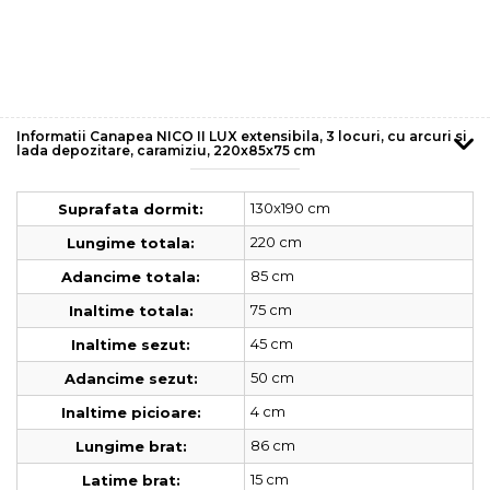
Informatii Canapea NICO II LUX extensibila, 3 locuri, cu arcuri si
lada depozitare, caramiziu, 220x85x75 cm
130x190 cm
Suprafata dormit:
220 cm
Lungime totala:
85 cm
Adancime totala:
75 cm
Inaltime totala:
45 cm
Inaltime sezut:
50 cm
Adancime sezut:
4 cm
Inaltime picioare:
86 cm
Lungime brat:
15 cm
Latime brat: