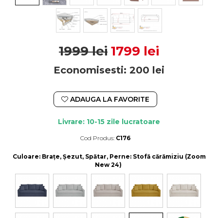
1999 lei
1799 lei
Economisesti:
200
lei
ADAUGA LA FAVORITE
Livrare: 10-15 zile lucratoare
Cod Produs:
C176
Durata de livrare:
10-15 zile lucratoare
Culoare
: Brațe, Șezut, Spătar, Perne: Stofă cărămiziu (Zoom
New 24)