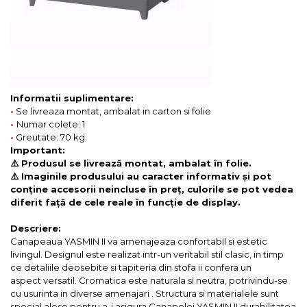
Informatii suplimentare:
•
Se livreaza montat, ambalat in carton si folie
•
Numar colete: 1
•
Greutate: 70 kg
Important:
⚠️ Produsul se livrează montat, ambalat în folie.
⚠️ Imaginile produsului au caracter informativ și pot
conține accesorii neincluse în preț, culorile se pot vedea
diferit față de cele reale în funcție de display.
Descriere:
Canapeaua YASMIN II va amenajeaza confortabil si estetic
livingul. Designul este realizat intr-un veritabil stil clasic, in timp
ce detaliile deosebite si tapiteria din stofa ii confera un
aspect versatil. Cromatica este naturala si neutra, potrivindu-se
cu usurinta in diverse amenajari . Structura si materialele sunt
special alese pentru a-i asigura Canapelei YASMIN II durabilitatea