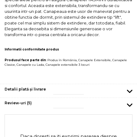
si confortul. Aceasta este extensibila, transformandu-se cu
usurinta intr-un pat. Canapeaua este usor de manevrat pentru a
obtine functia de dormit, prin sistemul de extindere tip "lift",
poate cel mai simplu sistem de extindere, dar totodata, fiabil.
Eleganta sa deosebita si dimensiunile generoase o vor
transforma intr-o piesa centrala a oricarui decor.
Informatii conformitate produs
Produsul face parte din
:
Produs în România
,
Canapele Extensibile
,
Canapele
Clasice
,
Canapele cu Lada
,
Canapele extensibile 3 locuri
Detalii plată și livrare
Review-uri
(5)
Daca doresti sa iti exprimi parerea despre