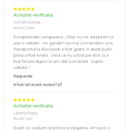
Achizitie verificata
Cornel Gvinda,
Acum 5 luni
Exceptionala canapeaua , chiar nu ne asteptam la
asa o calitate . ne gandim sa mai comandam una.
Transportul la Bucuresti a fost gratis. A durat putin
pana a fost livrata , cred ca nu a fost pe stoc si a
fost facuta dupa ce am dat comanda . Super
calitate !
Raspunde
A fost util acest review?
Achizitie verificata
Lavinia Popa,
Acum 1 an
Exact ce cautam, practica si eleganta. Am pus-o