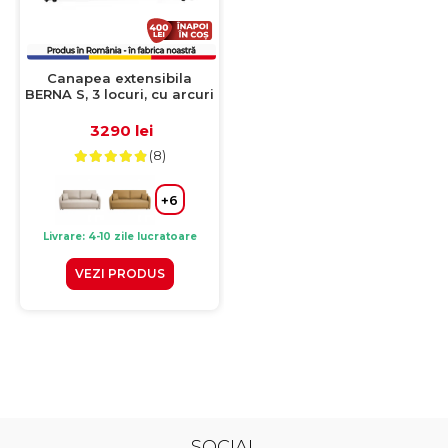
Canapea extensibila
BERNA S, 3 locuri, cu arcuri
si lada depozitare, gri
inchis, 210x110x90 cm
3290 lei
(8)
+6
Livrare: 4-10 zile lucratoare
VEZI PRODUS
SOCIAL