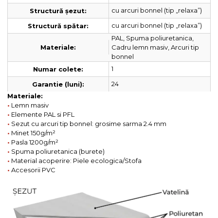
cu arcuri bonnel (tip „relaxa”)
Structură șezut:
cu arcuri bonnel (tip „relaxa”)
Structură spătar:
PAL, Spuma poliuretanica,
Cadru lemn masiv, Arcuri tip
Materiale:
bonnel
1
Numar colete:
24
Garantie (luni):
Materiale:
•
Lemn masiv
•
Elemente PAL si PFL
•
Sezut cu arcuri tip bonnel: grosime sarma 2.4 mm
•
Minet 150g/m²
•
Pasla 1200g/m²
•
Spuma poliuretanica (burete)
•
Material acoperire: Piele ecologica/Stofa
•
Accesorii PVC