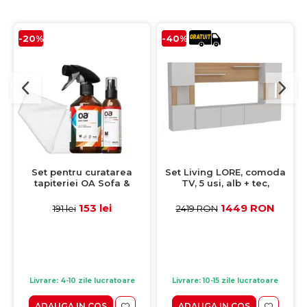
-20%
-40%
Set pentru curatarea
Set Living LORE, comoda
tapiteriei OA Sofa &
TV, 5 usi, alb + tec,
Eliminator 250 ml + 1
240x31,5x125 cm
Laveta din microfibra
153 lei
1449 RON
191 lei
2419 RON
35x35 cm
Livrare: 4-10 zile lucratoare
Livrare: 10-15 zile lucratoare
ADAUGA IN COS
ADAUGA IN COS