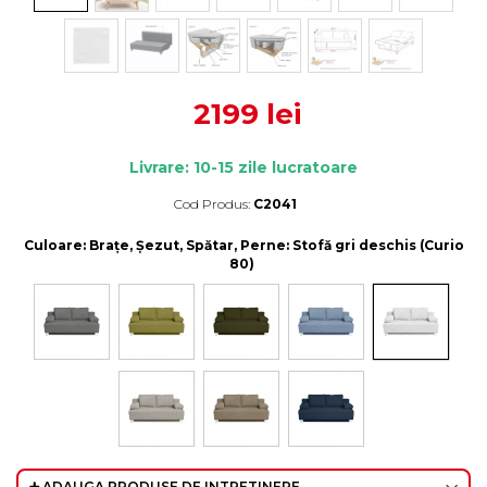
2199 lei
Livrare: 10-15 zile lucratoare
Cod Produs:
C2041
Durata de livrare:
10-15 zile lucratoare
Culoare
: Brațe, Șezut, Spătar, Perne: Stofă gri deschis (Curio
80)
➕ ADAUGA PRODUSE DE INTRETINERE