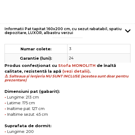
Informatii Pat tapitat 160x200 cm, cu sezut rabatabil, spatiu
depozitare, LUXOR, albastru verzui
3
Numar colete:
24
Garantie (luni):
Produs confecționat cu
Stofa MONOLITH
de înaltă
calitate, rezistentă la apă
(vezi detalii)
.
⚠️
Salteaua și lenjeria NU SUNT INCLUSE (acestea sunt doar pentru
prezentare)
Dimensiuni pat (gabarit):
•
Lungime: 213 cm
•
Latime: 175 cm
•
Inaltime pat: 127 cm
•
Inaltime sezut: 45 cm
Suprafata de dormit:
•
Lungime: 200