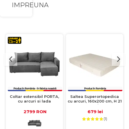
IMPREUNA
Coltar extensibil PORTA,
Saltea Superortopedica
cu arcuri si lada
cu arcuri, 160x200 cm, H 21
depozitare, colt
cm, fata vara/fata iarna,
interschimbabil, gri,
crem
2799 RON
679 lei
238x150x90 cm
(1)