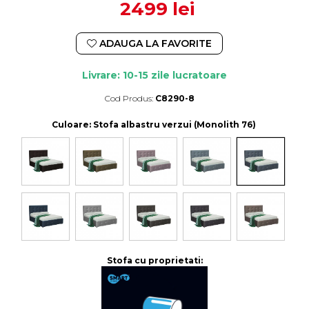
2499 lei
ADAUGA LA FAVORITE
Livrare: 10-15 zile lucratoare
Cod Produs:
C8290-8
Durata de livrare:
10-15 zile lucratoare
Culoare
: Stofa albastru verzui (Monolith 76)
Stofa cu proprietati: