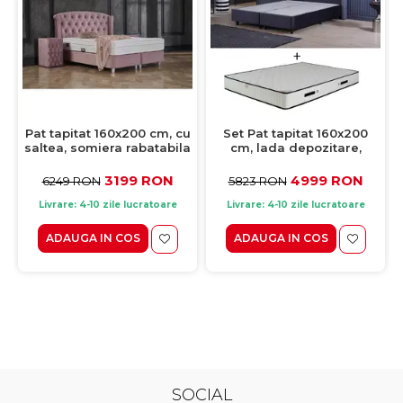
Pat tapitat 160x200 cm, cu
Set Pat tapitat 160x200
saltea, somiera rabatabila
cm, lada depozitare,
si spatiu depozitare, ROSE,
BLACK, negru + Saltea
stofa roz
LATEX 160x200 cm, H 28
3199 RON
4999 RON
6249 RON
5823 RON
cm, spuma
Livrare: 4-10 zile lucratoare
Livrare: 4-10 zile lucratoare
ADAUGA IN COS
ADAUGA IN COS
SOCIAL