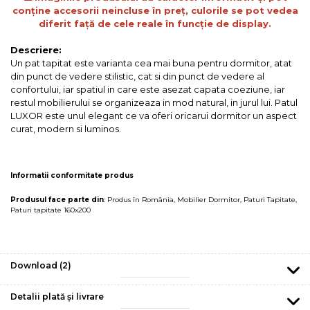
conține accesorii neincluse în preț, culorile se pot vedea
diferit față de cele reale în funcție de display.
Descriere:
Un pat tapitat este varianta cea mai buna pentru dormitor, atat
din punct de vedere stilistic, cat si din punct de vedere al
confortului, iar spatiul in care este asezat capata coeziune, iar
restul mobilierului se organizeaza in mod natural, in jurul lui. Patul
LUXOR este unul elegant ce va oferi oricarui dormitor un aspect
curat, modern si luminos.
Informatii conformitate produs
Produsul face parte din
:
Produs în România
,
Mobilier Dormitor
,
Paturi Tapitate
,
Paturi tapitate 160x200
Download (2)
Detalii plată și livrare