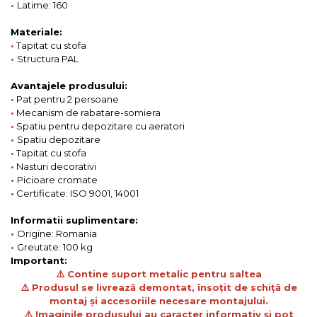
•
Latime: 160
Materiale:
•
Tapitat cu stofa
•
Structura PAL
Avantajele produsului:
•
Pat pentru 2 persoane
•
Mecanism de rabatare-somiera
•
Spatiu pentru depozitare cu aeratori
•
Spatiu depozitare
•
Tapitat cu stofa
•
Nasturi decorativi
•
Picioare cromate
•
Certificate: ISO 9001, 14001
Informatii suplimentare:
•
Origine: Romania
•
Greutate: 100 kg
Important:
⚠️ Contine suport metalic pentru saltea
⚠️ Produsul se livrează demontat, însoțit de schiță de
montaj și accesoriile necesare montajului.
⚠️ Imaginile produsului au caracter informativ și pot