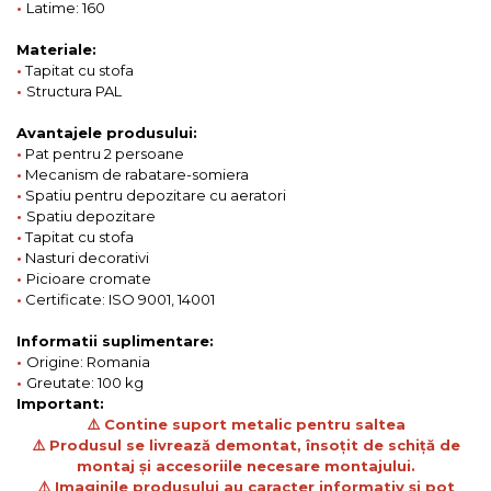
•
Latime: 160
Materiale:
•
Tapitat cu stofa
•
Structura PAL
Avantajele produsului:
•
Pat pentru 2 persoane
•
Mecanism de rabatare-somiera
•
Spatiu pentru depozitare cu aeratori
•
Spatiu depozitare
•
Tapitat cu stofa
•
Nasturi decorativi
•
Picioare cromate
•
Certificate: ISO 9001, 14001
Informatii suplimentare:
•
Origine: Romania
•
Greutate: 100 kg
Important:
⚠️ Contine suport metalic pentru saltea
⚠️ Produsul se livrează demontat, însoțit de schiță de
montaj și accesoriile necesare montajului.
⚠️ Imaginile produsului au caracter informativ și pot