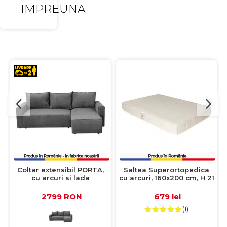
IMPREUNA
Coltar extensibil PORTA,
Saltea Superortopedica
cu arcuri si lada
cu arcuri, 160x200 cm, H 21
depozitare, colt
cm, fata vara/fata iarna,
interschimbabil, gri,
crem
2799 RON
679 lei
238x150x90 cm
(1)