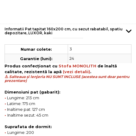
Informatii Pat tapitat 160x200 cm, cu sezut rabatabil, spatiu
depozitare, LUXOR, kaki
3
Numar colete:
24
Garantie (luni):
Produs confecționat cu
Stofa MONOLITH
de înaltă
calitate, rezistentă la apă
(vezi detalii)
.
⚠️
Salteaua și lenjeria NU SUNT INCLUSE (acestea sunt doar pentru
prezentare)
Dimensiuni pat (gabarit):
•
Lungime: 213 cm
•
Latime: 175 cm
•
Inaltime pat: 127 cm
•
Inaltime sezut: 45 cm
Suprafata de dormit:
•
Lungime: 200