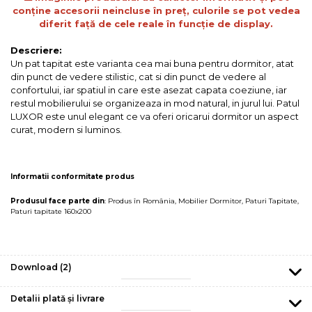
conține accesorii neincluse în preț, culorile se pot vedea
diferit față de cele reale în funcție de display.
Descriere:
Un pat tapitat este varianta cea mai buna pentru dormitor, atat
din punct de vedere stilistic, cat si din punct de vedere al
confortului, iar spatiul in care este asezat capata coeziune, iar
restul mobilierului se organizeaza in mod natural, in jurul lui. Patul
LUXOR este unul elegant ce va oferi oricarui dormitor un aspect
curat, modern si luminos.
Informatii conformitate produs
Produsul face parte din
:
Produs în România
,
Mobilier Dormitor
,
Paturi Tapitate
,
Paturi tapitate 160x200
Download (2)
Detalii plată și livrare