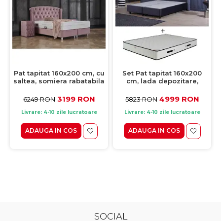
Pat tapitat 160x200 cm, cu
Set Pat tapitat 160x200
saltea, somiera rabatabila
cm, lada depozitare,
si spatiu depozitare, ROSE,
BLACK, negru + Saltea
stofa roz
LATEX 160x200 cm, H 28
3199 RON
4999 RON
6249 RON
5823 RON
cm, spuma
Livrare: 4-10 zile lucratoare
Livrare: 4-10 zile lucratoare
ADAUGA IN COS
ADAUGA IN COS
SOCIAL