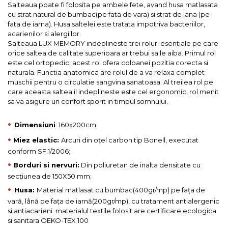
Salteaua poate fi folosita pe ambele fete, avand husa matlasata
cu strat natural de bumbac(pe fata de vara) si strat de lana (pe
fata de iarna). Husa saltelei este tratata impotriva bacteriilor,
acarienilor si alergiilor.
Salteaua LUX MEMORY indeplineste trei roluri esentiale pe care
orice saltea de calitate superioara ar trebui sa le aiba. Primul rol
este cel ortopedic, acest rol ofera coloanei pozitia corecta si
naturala. Functia anatomica are rolul de a va relaxa complet
muschii pentru o circulatie sangvina sanatoasa. Al treilea rol pe
care aceasta saltea il indeplineste este cel ergonomic, rol menit
sa va asigure un confort sporit in timpul somnului.
•
Dimensiuni
: 160x200cm
•
Miez elastic:
Arcuri din oțel carbon tip Bonell, executat
conform SF.1/2006;
•
Borduri si nervuri:
Din poliuretan de inalta densitate cu
secțiunea de 150X50 mm;
•
Husa:
Material matlasat cu bumbac(400gr/mp) pe fața de
vară, lână pe fața de iarnă(200gr/mp), cu tratament antialergenic
si antiacarieni. materialul textile folosit are certificare ecologica
si sanitara OEKO-TEX 100