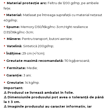
•
Material protecție arc:
Feltru de 1200 gr/mp, pe ambele
fețe;
•
Material:
Matlasat pe întreaga suprafață cu material nețesut
40gr/mp;
•
Spume:
Memory D50/16kg/mc-3cm;Hght resilience
D35/36kg/mc-3cm;
•
Mânere:
Pentru transport, butoni aerisire;
•
Vatelină:
Sintetică 200gr/mp;
•
Înălțime:
29 cm (+/-1cm);
•
Greutate maximă recomandată:
110 kg/persoană;
•
Fermitate:
Medie;
•
Garanție:
3 ani;
•
Greutate:
14 kg/mp.
Important:
⚠️ Produsul se livrează ambalat în folie.
⚠️ Dimensiunile produsului pot avea o toleranță de până
la ± 3 cm.
⚠️ Imaginile produsului au caracter informativ, iar