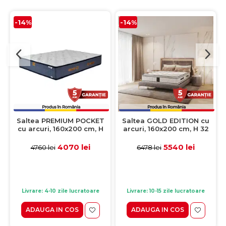
-14%
-14%
Saltea PREMIUM POCKET
Saltea GOLD EDITION cu
cu arcuri, 160x200 cm, H
arcuri, 160x200 cm, H 32
29 cm
cm
4070 lei
5540 lei
4760 lei
6478 lei
Livrare: 4-10 zile lucratoare
Livrare: 10-15 zile lucratoare
ADAUGA IN COS
ADAUGA IN COS