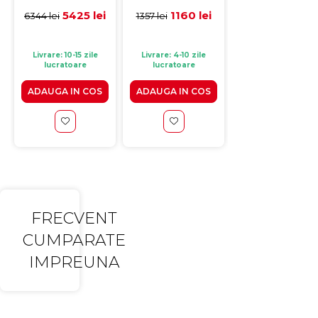
cm, H 25 cm
20 cm, spuma
20 cm, spuma
memorie
memorie
5425 lei
1160 lei
1106 le
6344 lei
1357 lei
1293 lei
Livrare: 10-15 zile
Livrare: 4-10 zile
Livrare: 10-15 zile
lucratoare
lucratoare
lucratoare
ADAUGA IN COS
ADAUGA IN COS
ADAUGA IN CO
FRECVENT
CUMPARATE
IMPREUNA