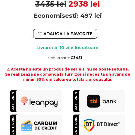
3435 lei
2938 lei
Economisesti:
497
lei
ADAUGA LA FAVORITE
Livrare: 4-10 zile lucratoare
Cod Produs:
C3451
Durata de livrare:
4-10 zile lucratoare
⚠️
Acesta nu este un produs de serie si nu se poate returna.
Se realizeaza pe comanda la furnizor si necesita un avans de
minim 50% din valoarea totala a produsului.