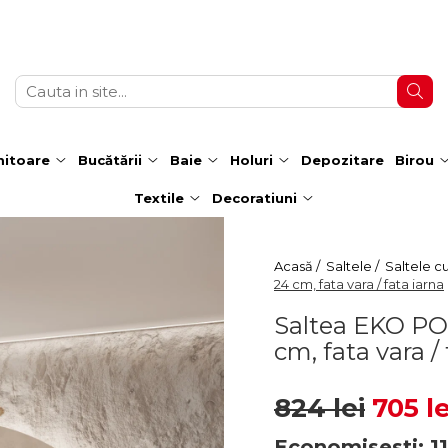
itoare
Bucătării
Baie
Holuri
Depozitare
Birou
Textile
Decoratiuni
Acasă /
Saltele /
Saltele c
24 cm, fata vara / fata iarna
Saltea EKO PO
cm, fata vara /
824 lei
705 le
Economisesti:
1