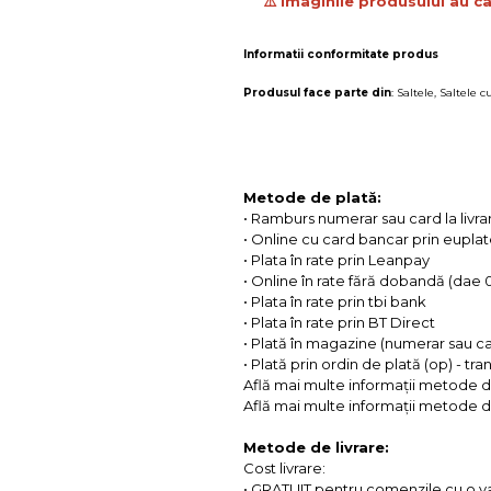
⚠️ Imaginile produsului au ca
Informatii conformitate produs
Produsul face parte din
:
Saltele
,
Saltele c
Metode de plată:
• Ramburs numerar sau card la livra
• Online cu card bancar prin eupla
• Plata în rate prin Leanpay
• Online în rate fără dobandă (dae
• Plata în rate prin tbi bank
• Plata în rate prin BT Direct
• Plată în magazine (numerar sau c
• Plată prin ordin de plată (op) - tr
Află mai multe informații metode d
Află mai multe informații metode de
Metode de livrare:
Cost livrare:
• GRATUIT pentru comenzile cu o 