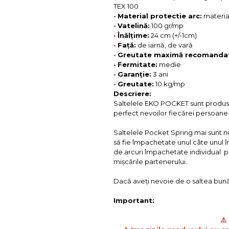
TEX 100
•
Material protectie arc:
materia
•
Vatelină:
100 gr/mp
•
Înălțime:
24 cm (+/-1cm)
•
Față:
de iarnă, de vară
•
Greutate maximă recomanda
•
Fermitate:
medie
•
Garanție:
3 ani
•
Greutate:
10 kg/mp
Descriere:
Saltelele EKO POCKET sunt produse
perfect nevoilor fiecărei persoane 
Saltelele Pocket Spring mai sunt nu
să fie împachetate unul câte unul î
de arcuri împachetate individual pr
mişcările partenerului.
Dacă aveți nevoie de o saltea bună
Important:
⚠️