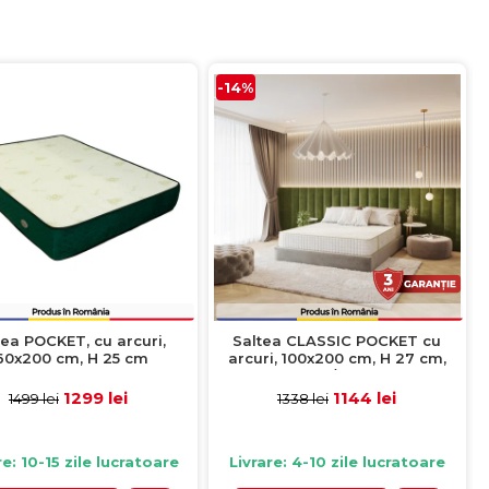
-14%
tea POCKET, cu arcuri,
Saltea CLASSIC POCKET cu
60x200 cm, H 25 cm
arcuri, 100x200 cm, H 27 cm,
fata vara / fata iarna
1299 lei
1144 lei
1499 lei
1338 lei
re: 10-15 zile lucratoare
Livrare: 4-10 zile lucratoare