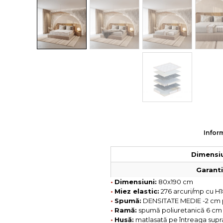
Colectia COMO
Colectia BELLA
Inform
Dimensiu
Garantie
•
Dimensiuni:
80x190 cm
•
Miez elastic:
276 arcuri/mp cu H1
•
Spumă:
DENSITATE MEDIE -2 cm 
•
Ramă:
spumă poliuretanică 6 cm
•
Husă:
matlasată pe întreaga supraf