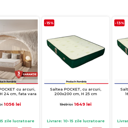
-15%
-13%
POCKET cu arcuri,
Saltea POCKET, cu arcuri,
Sal
H 24 cm, fata vara
200x200 cm, H 25 cm
1
ata iarna
1056 lei
1649 lei
ei
1949 lei
15 zile lucratoare
Livrare: 10-15 zile lucratoare
Livra