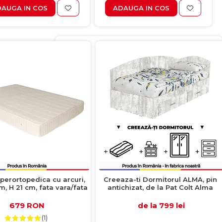
AUGA IN COS
ADAUGA IN COS
perortopedica cu arcuri,
Creeaza-ti Dormitorul ALMA, pin
, H 21 cm, fata vara/fata
antichizat, de la Pat Colt Alma
iarna, crem
120x200 cm, cu 2 sertare laterale
pe role, adauga Saltea, Noptiere,
679 RON
de la 799 lei
Comoda, Dulap
(1)