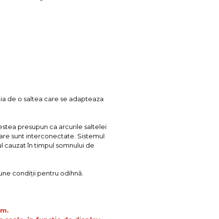
ia de o saltea care se adapteaza
estea presupun ca arcurile saltelei
care sunt interconectate. Sistemul
ul cauzat în timpul somnului de
une condiții pentru odihnă.
cm.