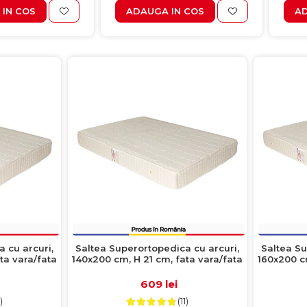
IN COS
ADAUGA IN COS
AD
 cu arcuri,
Saltea Superortopedica cu arcuri,
Saltea Su
ta vara/fata
140x200 cm, H 21 cm, fata vara/fata
160x200 cm
iarna, crem
609 lei
)
(11)