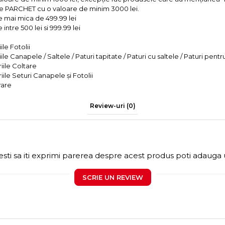
e PARCHET cu o valoare de minim 3000 lei.
e mai mica de 499.99 lei
intre 500 lei si 999.99 lei
le Fotolii
le Canapele / Saltele / Paturi tapitate / Paturi cu saltele / Paturi pentr
iile Coltare
iile Seturi Canapele și Fotolii
rare
Review-uri
(0)
sti sa iti exprimi parerea despre acest produs poti adauga 
SCRIE UN REVIEW