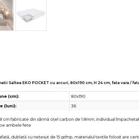
atii Saltea EKO POCKET cu arcuri, 80x190 cm, H 24 cm, fata vara / fat
80x190
ne (cm):
36
 (luni):
8 cm fabricate din sârmă oțel carbon de 1.8mm, individual împachetat
pe ambele fete
ață, dublată cu nețesut de 15 gr/mp, materialul textile folosit are cer