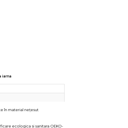
a iarna
e în material nețesut
tificare ecologica si sanitara OEKO-