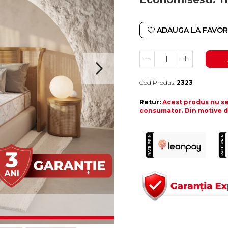
ADAUGA LA FAVOR
Cod Produs:
2323
Durata de livrare:
10-15 zile lucratoare
Retur:
Acest produs nu se 
consumator. Din motive de 