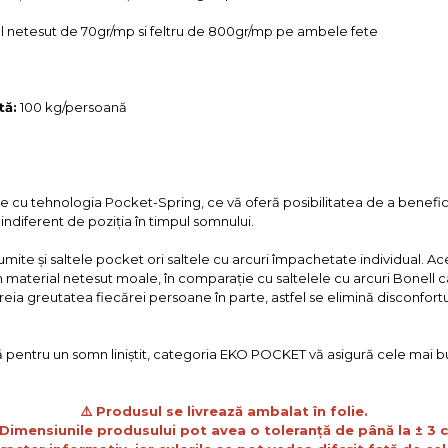
l netesut de 70gr/mp si feltru de 800gr/mp pe ambele fete
tă:
100 kg/persoană
 cu tehnologia Pocket-Spring, ce vă oferă posibilitatea de a benefic
indiferent de poziția în timpul somnului.
mite și saltele pocket ori saltele cu arcuri împachetate individual. Ac
n material netesut moale, în comparație cu saltelele cu arcuri Bonell 
eia greutatea fiecărei persoane în parte, astfel se elimină disconfort
 pentru un somn liniștit, categoria EKO POCKET vă asigură cele mai b
⚠️
Produsul se livrează ambalat în folie.
Dimensiunile produsului pot avea o toleranță de până la ± 3 