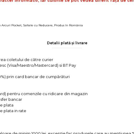
racter informativ, iar culorile se pot vedea diferit față de cele
u Arcuri Pocket
,
Saltele cu Reducere
,
Produs în România
Detalii plată și livrare
rea coletului de către curier
tesc (Visa/Maestro/Mastercard) si BT Pay
 0%) prin card bancar de cumpărături
ard) pentru comenzile cu ridicare din magazin
ansfer bancar
e plata
 plata in rate
valoare de minim 1000 lei, excepție fac produsele care au mențiun