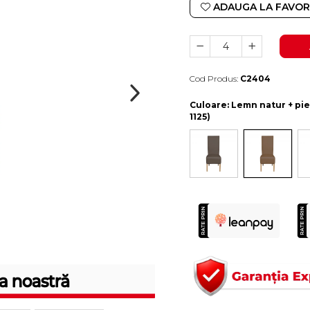
ADAUGA LA FAVOR
Cod Produs:
C2404
Durata de livrare:
10-15 zile lucratoare
Culoare
: Lemn natur + p
1125)