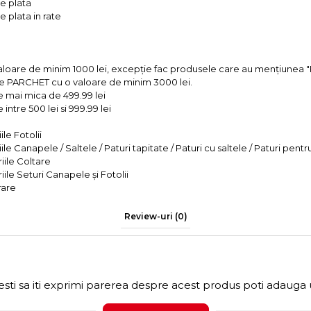
e plata
 plata in rate
valoare de minim 1000 lei, excepție fac produsele care au mențiun
e PARCHET cu o valoare de minim 3000 lei.
e mai mica de 499.99 lei
intre 500 lei si 999.99 lei
le Fotolii
le Canapele / Saltele / Paturi tapitate / Paturi cu saltele / Paturi pentr
iile Coltare
iile Seturi Canapele și Fotolii
rare
Review-uri
(0)
sti sa iti exprimi parerea despre acest produs poti adauga 