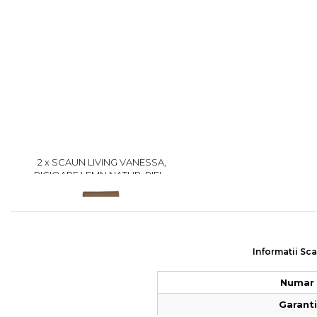
2 x SCAUN LIVING VANESSA,
PICIOARE LEMN NATUR, PIELE
ECOLOGICA CAPPUCCINO,
329
47X60X110 CM
Informatii Sc
Numar 
Garantie