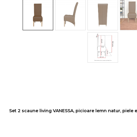
Colectia COMO
Colectia BELLA
Set 2 scaune living VANESSA, picioare lemn natur, piel