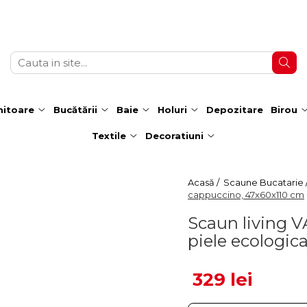
itoare
Bucătării
Baie
Holuri
Depozitare
Birou
Textile
Decoratiuni
Acasă /
Scaune Bucatarie 
cappuccino, 47x60x110 cm
Scaun living V
piele ecologic
329 lei