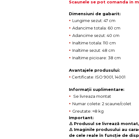
Scaunele se pot comanda in mul
Dimensiuni de gabarit:
•
Lungime sezut: 47 cm
•
Adancime totala: 60 cm
•
Adancime sezut: 40 cm
•
Inaltime totala: 110 cm
•
Inaltime sezut: 48 cm
•
Inaltime picioare: 38 cm
Avantajele produsului:
•
Certificate: ISO 9001, 14001
Informații suplimentare:
•
Se livreaza montat
•
Numar colete: 2 scaune/colet
•
Greutate: ≈8 kg
Important:
⚠️ Produsul se livrează montat,
⚠️ Imaginile produsului au cara
de cele reale în funcție de disp