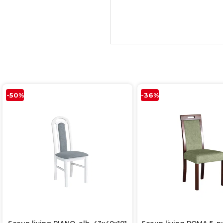
-50%
-36%