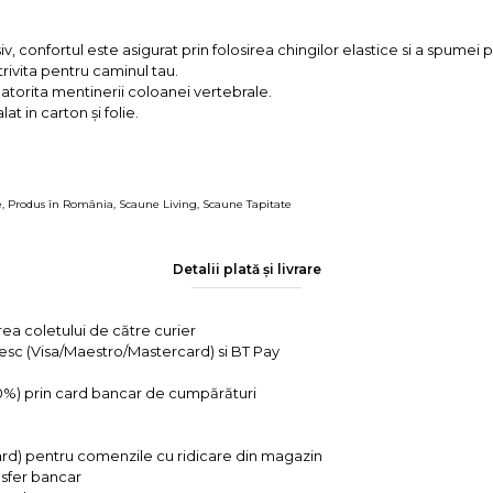
v, confortul este asigurat prin folosirea chingilor elastice si a spumei p
ivita pentru caminul tau.
datorita mentinerii coloanei vertebrale.
t in carton și folie.
e
,
Produs în România
,
Scaune Living
,
Scaune Tapitate
Detalii plată și livrare
rea coletului de către curier
tesc (Visa/Maestro/Mastercard) si BT Pay
 0%) prin card bancar de cumpărături
ard) pentru comenzile cu ridicare din magazin
ansfer bancar