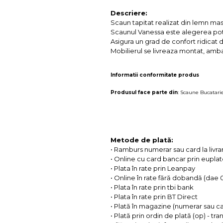
Descriere:
Scaun tapitat realizat din lemn masi
Scaunul Vanessa este alegerea potr
Asigura un grad de confort ridicat 
Mobilierul se livreaza montat, ambala
Informatii conformitate produs
Produsul face parte din
:
Scaune Bucatari
Metode de plată:
• Ramburs numerar sau card la livra
• Online cu card bancar prin eupla
• Plata în rate prin Leanpay
• Online în rate fără dobandă (dae
• Plata în rate prin tbi bank
• Plata în rate prin BT Direct
• Plată în magazine (numerar sau c
• Plată prin ordin de plată (op) - tr