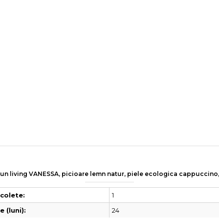
aun living VANESSA, picioare lemn natur, piele ecologica cappuccino
1
colete:
24
 (luni):