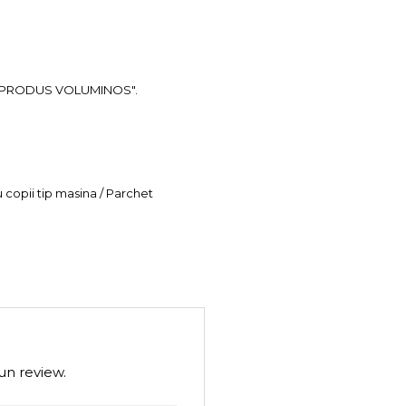
ea "PRODUS VOLUMINOS".
u copii tip masina / Parchet
un review.