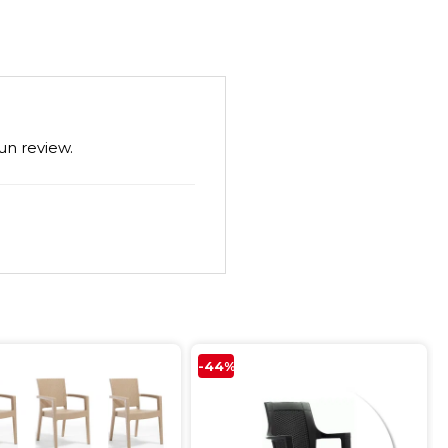
un review.
-44%