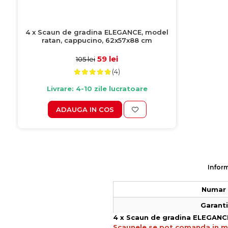
4 x Scaun de gradina ELEGANCE, model
ratan, cappucino, 62x57x88 cm
59 lei
105 lei
(4)
Livrare: 4-10 zile lucratoare
ADAUGA IN COS
Infor
Numar 
Garantie
4 x Scaun de gradina ELEGANC
Scaunele se pot comanda in mu