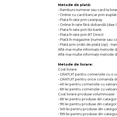
Metode de plată:
• Ramburs numerar sau card la livra
• Online cu card bancar prin eupla
• Plata în rate prin Leanpay
• Online în rate fără dobandă (dae
• Plata în rate prin tbi bank
• Plata în rate prin BT Direct
• Plată în magazine (numerar sau c
• Plată prin ordin de plată (op) - tr
Află mai multe informații metode d
Află mai multe informații metode de
Metode de livrare:
Cost livrare:
• GRATUIT pentru comenzile cu o 
• GRATUIT pentru orice comanda d
• 49 lei pentru comenzile cu valoar
• 69 lei pentru comenzile cu valoare 
Cost livrare produse voluminoase:
• 69 lei pentru produse din categorii
• 99 lei pentru produse din categorii
• 149 lei pentru produse din categor
• 199 lei pentru produse din categor