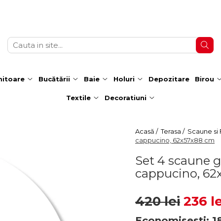
itoare
Bucătării
Baie
Holuri
Depozitare
Birou
Textile
Decoratiuni
Acasă /
Terasa /
Scaune si F
cappucino, 62x57x88 cm
Set 4 scaune 
cappucino, 62
420 lei
236 le
Economisesti:
1