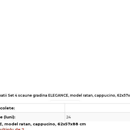
matii Set 4 scaune gradina ELEGANCE, model ratan, cappucino, 62x57
colete:
24
 (luni):
E, model ratan, cappucino, 62x57x88 cm
ltiplu de 2.