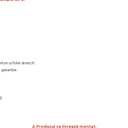
ton și folie stretch.
t garanție.
g
⚠️ Produsul se livrează montat.