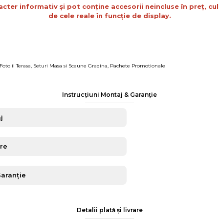
acter informativ și pot conține accesorii neincluse în preț, cul
de cele reale în funcție de display.
Fotolii Terasa
,
Seturi Masa si Scaune Gradina
,
Pachete Promotionale
Instrucțiuni Montaj & Garanție
j
are
Garanție
Detalii plată și livrare