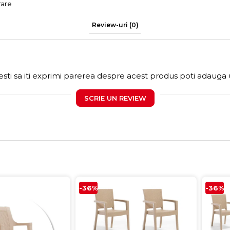
rare
Review-uri
(0)
sti sa iti exprimi parerea despre acest produs poti adauga 
SCRIE UN REVIEW
-36%
-36%