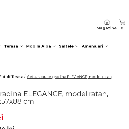
Magazine
0
Terasa
Mobila Alba
Saltele
Amenajari
otolii Terasa /
Set 4 scaune gradina ELEGANCE, model ratan,
gradina ELEGANCE, model ratan,
x57x88 cm
i
84
lei