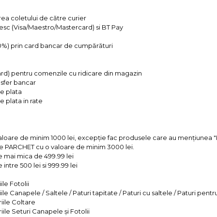
rea coletului de către curier
tesc (Visa/Maestro/Mastercard) si BT Pay
 0%) prin card bancar de cumpărături
ard) pentru comenzile cu ridicare din magazin
ansfer bancar
e plata
 plata in rate
valoare de minim 1000 lei, excepție fac produsele care au mențiun
e PARCHET cu o valoare de minim 3000 lei.
e mai mica de 499.99 lei
intre 500 lei si 999.99 lei
le Fotolii
le Canapele / Saltele / Paturi tapitate / Paturi cu saltele / Paturi pentr
iile Coltare
iile Seturi Canapele și Fotolii