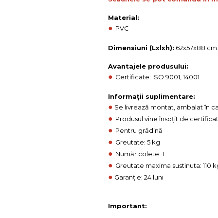
Material:
●
PVC
Dimensiuni (Lxlxh):
62x57x88 cm
Avantajele produsului:
●
Certificate: ISO 9001, 14001
Informații suplimentare:
●
Se livrează montat, ambalat în car
●
Produsul vine însoțit de certifica
●
Pentru grădină
●
Greutate: 5 kg
●
Număr colete: 1
●
Greutate maxima sustinuta: 110 k
●
Garanție: 24 luni
Important: