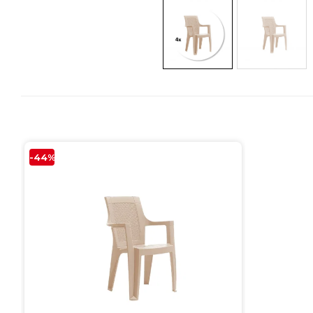
Colectia COMO
Colectia BELLA
-44%