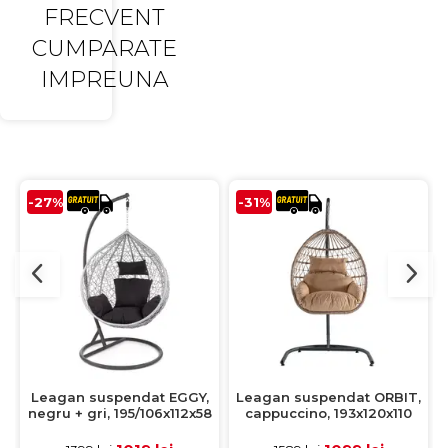
FRECVENT
CUMPARATE
IMPREUNA
-27%
-31%
Leagan suspendat EGGY,
Leagan suspendat ORBIT,
negru + gri, 195/106x112x58
cappuccino, 193x120x110
cm
cm