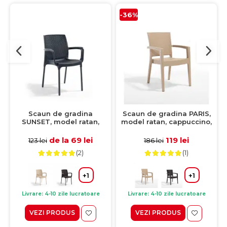
-36%
Scaun de gradina
Scaun de gradina PARIS,
SUNSET, model ratan,
model ratan, cappuccino,
antracit, 57x57x84 cm
62x57x88cm
de la 69 lei
119 lei
123 lei
186 lei
(2)
(1)
+1
+1
Livrare: 4-10 zile lucratoare
Livrare: 4-10 zile lucratoare
VEZI PRODUS
VEZI PRODUS