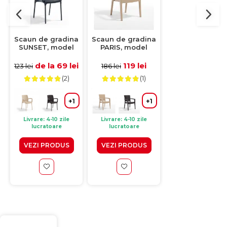
-43%
Scaun de gradina
Scaun de gradina
Scaun de gradi
SUNSET, model
PARIS, model
NICE, model rata
ratan, antracit,
ratan, cappuccino,
maro, 59x44x8
57x57x84 cm
62x57x88cm
cm
de la 69 lei
119 lei
99 lei
123 lei
186 lei
173 lei
(2)
(1)
+
+1
+1
Livrare: 4-10 zile
Livrare: 4-10 zile
Livrare: 4-10 zile
lucratoare
lucratoare
lucratoare
VEZI PRODUS
VEZI PRODUS
VEZI PRODUS