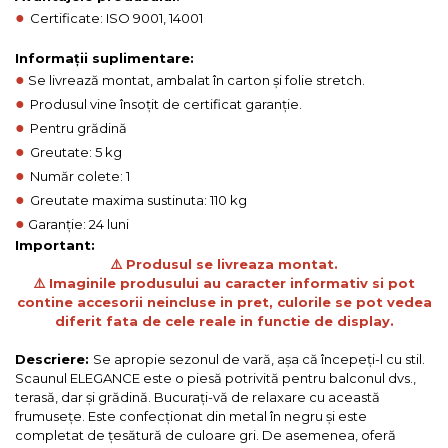
●
Certificate: ISO 9001, 14001
Informații suplimentare:
●
Se livrează montat, ambalat în carton și folie stretch.
●
Produsul vine însoțit de certificat garanție.
●
Pentru grădină
●
Greutate: 5 kg
●
Număr colete: 1
●
Greutate maxima sustinuta: 110 kg
●
Garanție: 24 luni
Important:
⚠️ Produsul se livreaza montat.
⚠️ Imaginile produsului au caracter informativ si pot
contine accesorii neincluse in pret, culorile se pot vedea
diferit fata de cele reale in functie de display.
Descriere:
Se apropie sezonul de vară, aşa că începeţi-l cu stil.
Scaunul ELEGANCE este o piesă potrivită pentru balconul dvs.,
terasă, dar şi grădină. Bucuraţi-vă de relaxare cu această
frumuseţe. Este confecţionat din metal în negru şi este
completat de ţesătură de culoare gri. De asemenea, oferă