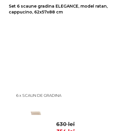
Set 6 scaune gradina ELEGANCE, model ratan,
cappucino, 62x57x88 cm
6 x SCAUN DE GRADINA
ELEGANCE, MODEL RATAN,
CAPPUCINO, 62X57X88 CM
105 lei
59
630 lei