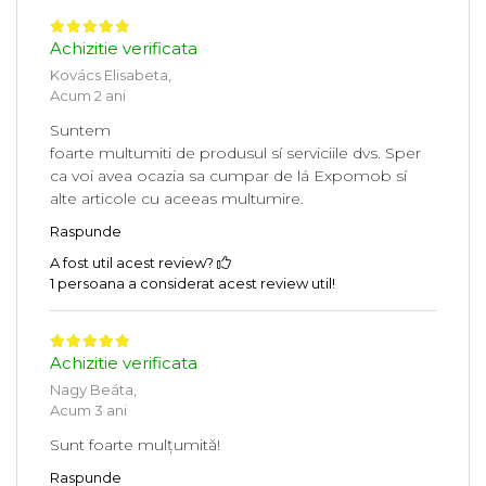
Achizitie verificata
Kovács Elisabeta,
Acum 2 ani
Suntem
foarte multumiti de produsul sí serviciile dvs. Sper
ca voi avea ocazia sa cumpar de lá Expomob sí
alte articole cu aceeas multumire.
Raspunde
A fost util acest review?
1 persoana a considerat acest review util!
Achizitie verificata
Nagy Beáta,
Acum 3 ani
Sunt foarte mulțumită!
Raspunde