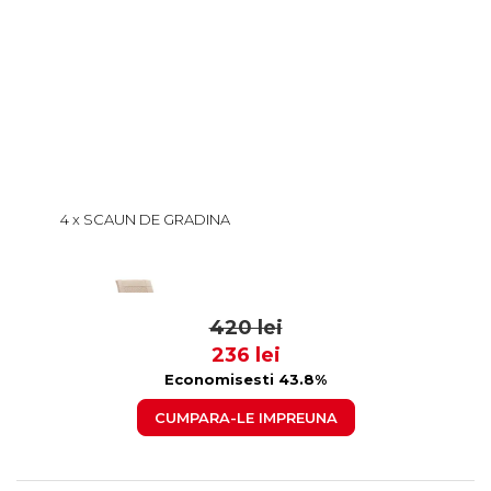
4 x SCAUN DE GRADINA
ELEGANCE, MODEL RATAN,
CAPPUCINO, 62X57X88 CM
105 lei
59
420 lei
236 lei
Economisesti 43.8%
CUMPARA-LE IMPREUNA