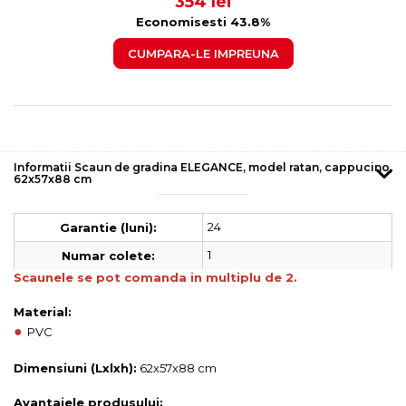
354 lei
Economisesti 43.8%
CUMPARA-LE IMPREUNA
Informatii Scaun de gradina ELEGANCE, model ratan, cappucino,
62x57x88 cm
24
Garantie (luni):
1
Numar colete:
Scaunele se pot comanda in multiplu de 2.
Material:
●
PVC
Dimensiuni (Lxlxh):
62x57x88 cm
Avantajele produsului: