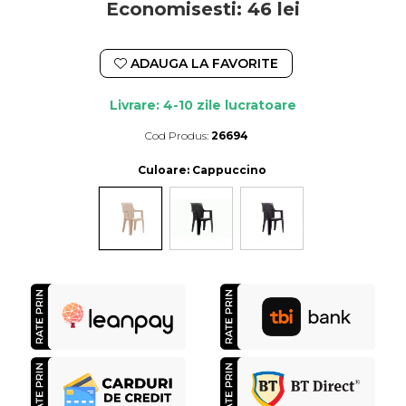
Economisesti:
46
lei
ADAUGA LA FAVORITE
Livrare: 4-10 zile lucratoare
Cod Produs:
26694
Durata de livrare:
4-10 zile lucratoare
Culoare
: Cappuccino