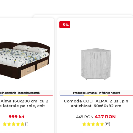
-5%
t Alma 160x200 cm, cu 2
Comoda COLT ALMA, 2 usi, pin
 laterale pe role, colt
antichizat, 60x60x82 cm
imbabil, sonoma inchis +
sonoma deschis
999 lei
427 RON
449 RON
(1)
(15)