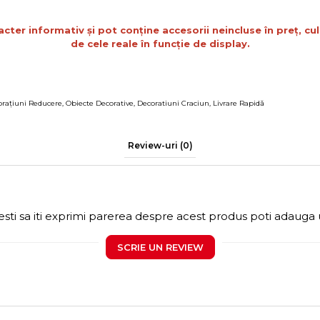
acter informativ și pot conține accesorii neincluse în preț, cul
de cele reale în funcție de display.
rațiuni Reducere
,
Obiecte Decorative
,
Decoratiuni Craciun
,
Livrare Rapidă
Review-uri
(0)
sti sa iti exprimi parerea despre acest produs poti adauga 
SCRIE UN REVIEW