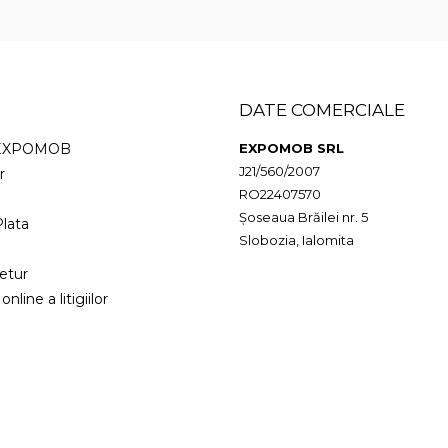
DATE COMERCIALE
 EXPOMOB
EXPOMOB SRL
J21/560/2007
r
RO22407570
Șoseaua Brăilei nr. 5
lata
Slobozia, Ialomita
etur
nline a litigiilor