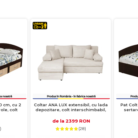
0 cm, cu 2
Coltar ANA LUX extensibil, cu lada
Pat Col
, colt
depozitare, colt interschimbabil,
sertare
ma inchis +
bej, 200x140x83 cm
intersch
his
de la 2399 RON
)
(28)