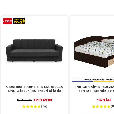
-26%
Canapea extensibila MARBELLA
Pat Colt Alma 140x20
ONE, 3 locuri, cu arcuri si lada
sertare laterale pe role
depozitare, antracit, 214x73x80 cm
interschimbabil, sono
sonoma desc
1199 RON
949 lei
1624 RON
(24)
(11