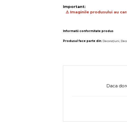
Important:
⚠️ Imaginile produsului au car
Informatii conformitate produs
Produsul face parte din
:
Decorațiuni
,
Deco
Daca dore