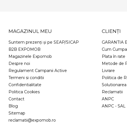
MAGAZINUL MEU
CLIENȚI
Suntem prezenți și pe SEAP/SICAP
GARANTIA
B2B EXPOMOB
Cum Cumpa
Magazinele Expomob
Plata în rate
Despre noi
Metode de P
Regulament Campanii Active
Livrare
Termeni si conditii
Politica de R
Confidentialitate
Solutionarea o
Politica Cookies
Reclamatii
Contact
ANPC
Blog
ANPC - SAL
Sitemap
reclamatii@expomob.ro