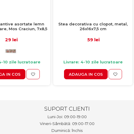
antive asortate lemn
Stea decorativa cu clopot, metal,
re, Mos Craciun, 7x8,5
26x16x7,5 cm
cm
29 lei
59 lei
4-10 zile lucratoare
Livrare: 4-10 zile lucratoare
A IN COS
ADAUGA IN COS
SUPORT CLIENTI
Luni-Joi: 09:00-19:00
Vineri-Sâmbătă: 09:00-17:00
Duminică: închis