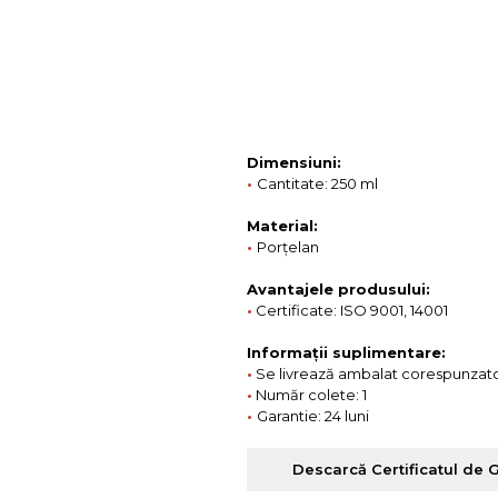
Colectia COMO
Colectia BELLA
Dimensiuni:
•
Cantitate: 250 ml
Material:
•
Porțelan
Avantajele produsului:
•
Certificate: ISO 9001, 14001
Informații suplimentare:
•
Se livrează ambalat corespunzato
•
Număr colete: 1
•
Garantie: 24 luni
Descarcă Certificatul de 