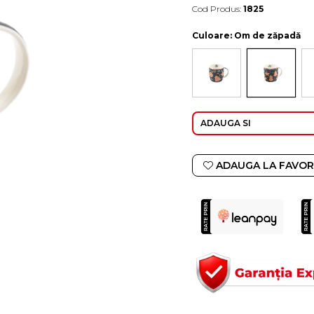
Cod Produs:
1825
Durata de livrare:
4-10 zile lucratoare
Culoare
: Om de zăpadă
ADAUGA SI
ADAUGA LA FAVOR