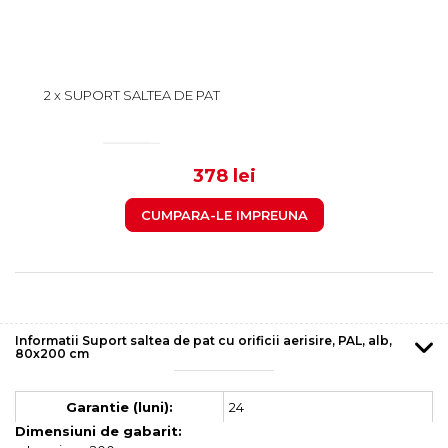
2 x SUPORT SALTEA DE PAT
CU ORIFICII AERISIRE, PAL,
ALB, 80X200 CM
189
378 lei
CUMPARA-LE IMPREUNA
Informatii Suport saltea de pat cu orificii aerisire, PAL, alb,
80x200 cm
24
Garantie (luni):
Dimensiuni de gabarit: