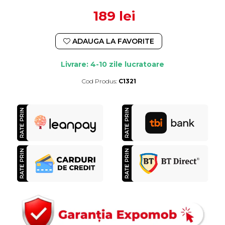
189 lei
ADAUGA LA FAVORITE
Livrare: 4-10 zile lucratoare
Cod Produs:
C1321
Durata de livrare:
4-10 zile lucratoare