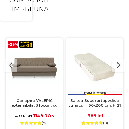
CUMPARATE
IMPREUNA
-23%
Canapea VALERIA
Saltea Superortopedica
extensibila, 3 locuri, cu
cu arcuri, 90x200 cm, H 21
arcuri si lada depozitare,
cm, fata vara/fata iarna,
cappuccino, 190x82x83 cm
crem
1149 RON
389 lei
1499 RON
(50)
(8)