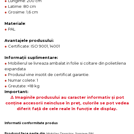
●
Lungime: 200 cm
●
Latime: 80 cm
●
Grosime: 1,6 cm
Materiale
:
●
PAL
Avantajele produsului:
●
Certificate: ISO 9001, 14001
Informații suplimentare:
●
Mobilierul se livreaza ambalat in folie si coltare din polietilena
expandata
●
Produsul vine insotit de certificat garantie.
●
Numar colete: 1
●
Greutate: ≈18 kg
Important:
⚠️ Imaginile produsului au caracter informativ și pot
conține accesorii neincluse în preț, culorile se pot vedea
diferit față de cele reale în funcție de display.
Informatii conformitate produs
Produsul face parte din
:
Mobilier Dormitor
,
Somiere PAL