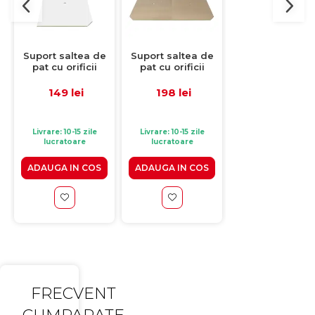
Suport saltea de
Suport saltea de
Suport saltea 
pat cu orificii
pat cu orificii
pat cu orificii
aerisire, PAL, alb,
aerisire, PAL, brut,
aerisire, PAL, al
70x190 cm
160x190 cm
60x200 cm
149 lei
198 lei
129 lei
Livrare: 10-15 zile
Livrare: 10-15 zile
Livrare: 10-15 zile
lucratoare
lucratoare
lucratoare
ADAUGA IN COS
ADAUGA IN COS
ADAUGA IN CO
FRECVENT