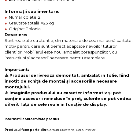
Informații suplimentare:
●
Număr colete: 2
●
Greutate totală: ≈25 kg
●
Origine: Polonia
Descriere:
Sunt realizate cu atenție, din materiale de cea mai bună calitate,
motiv pentru care sunt perfect adaptate nevoilor tuturor
clienților. Mobilierul este nou, ambalat corespunzător, cu
instrucțiuni și accesorii necesare pentru asamblare.
Important:
⚠️ Produsul se livrează demontat, ambalat în folie, fiind
însoțit de schiță de montaj și accesoriile necesare
montajului.
⚠️ Imaginile produsului au caracter informativ și pot
conține accesorii neincluse în preț, culorile se pot vedea
diferit față de cele reale în funcție de display.
Informatii conformitate produs
Produsul face parte din
:
Corpuri Bucatarie
,
Corp Inferior