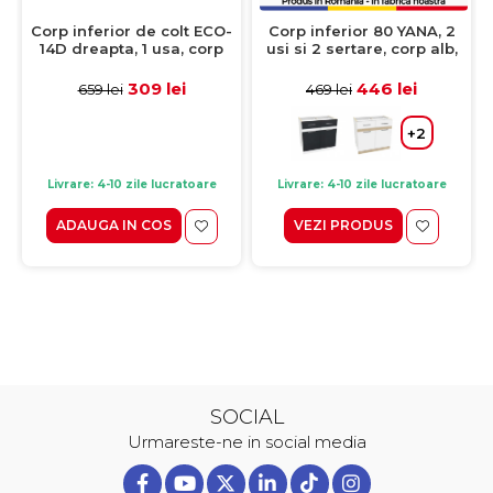
Corp inferior de colt ECO-
Corp inferior 80 YANA, 2
14D dreapta, 1 usa, corp
usi si 2 sertare, corp alb,
stejar sonoma, fronturi
fronturi gri + alb, 80x50x77
alb lucios + stejar
cm
309 lei
446 lei
659 lei
469 lei
sanremo, 100x70x82 cm
+2
Livrare: 4-10 zile lucratoare
Livrare: 4-10 zile lucratoare
ADAUGA IN COS
VEZI PRODUS
SOCIAL
Urmareste-ne in social media