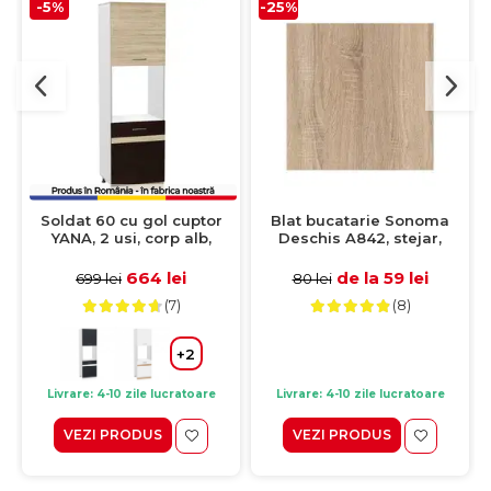
-5%
-25%
Soldat 60 cu gol cuptor
Blat bucatarie Sonoma
YANA, 2 usi, corp alb,
Deschis A842, stejar,
fronturi sonoma inchis +
lungime 360 cm, latime 60
sonoma deschis,
cm, grosime 28 mm
664 lei
de la 59 lei
699 lei
80 lei
60x60x200 cm
(7)
(8)
+2
Livrare: 4-10 zile lucratoare
Livrare: 4-10 zile lucratoare
VEZI PRODUS
VEZI PRODUS