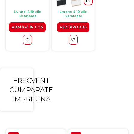
+2
sanremo,
100x70x82 cm
+
Livrare: 4-10 zile
Livrare: 4-10 zile
lucratoare
lucratoare
Expediere in 48 de 
ADAUGA IN COS
VEZI PRODUS
VEZI PRODUS
FRECVENT
CUMPARATE
IMPREUNA