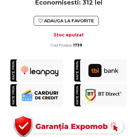
Economisesti:
312
lei
ADAUGA LA FAVORITE
Stoc epuizat
Cod Produs:
1739
Durata de livrare:
4-10 zile lucratoare