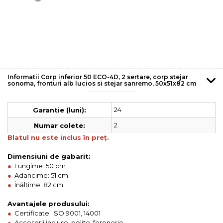
Informatii Corp inferior 50 ECO-4D, 2 sertare, corp stejar
sonoma, fronturi alb lucios si stejar sanremo, 50x51x82 cm
24
Garantie (luni):
2
Numar colete:
Blatul nu este inclus în preț.
Dimensiuni de gabarit:
●
Lungime: 50 cm
●
Adancime: 51 cm
●
Înălțime: 82 cm
Avantajele produsului:
●
Certificate: ISO 9001, 14001
●
Accesorii incluse: polițe, feronerie