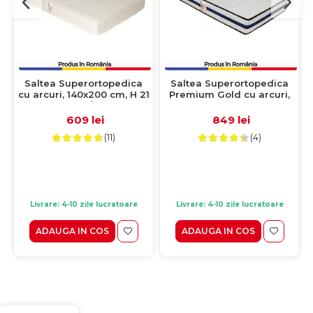
Saltea Superortopedica
Saltea Superortopedica
cu arcuri, 140x200 cm, H 21
Premium Gold cu arcuri,
cm, fata vara/fata iarna,
140x200 cm, H 25 cm, fata
crem
vara/fata iarna
609 lei
849 lei
(11)
(4)
Livrare: 4-10 zile lucratoare
Livrare: 4-10 zile lucratoare
ADAUGA IN COS
ADAUGA IN COS