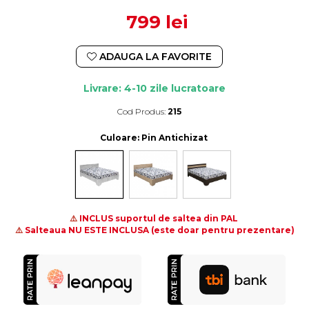
799 lei
ADAUGA LA FAVORITE
Livrare: 4-10 zile lucratoare
Cod Produs:
215
Durata de livrare:
4-10 zile lucratoare
Culoare
: Pin Antichizat
⚠️
INCLUS suportul de saltea din PAL
⚠️
Salteaua NU ESTE INCLUSA (este doar pentru prezentare)