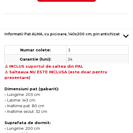
Informatii Pat ALMA, cu picioare, 140x200 cm, pin antichizat
3
Numar colete:
24
Garantie (luni):
⚠️
INCLUS suportul de saltea din PAL
⚠️
Salteaua NU ESTE INCLUSA (este doar pentru
prezentare)
Dimensiuni pat (gabarit):
•
Lungime: 203 cm
•
Latime: 143 cm
•
Inaltime pat: 80 cm
•
Inaltime sezut: 32 cm
Suprafata de dormit:
•
Lungime: 200 cm