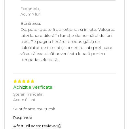
Expomob,
Acum 7 luni
Bună ziua.
Da, patul poate fi achiziționat și în rate. Valoarea
ratei lunare diferă în funcție de numărul de luni
ales. Pe pagina fiecărui produs găsiți un
calculator de rate, afișat imediat sub preț, care
vă arată exact cât ar veni rata lunară pentru
perioada selectată.
Achizitie verificata
Ștefan Trandafir,
Acum 8 luni
Sunt foarte mulțumit
Raspunde
A fost util acest review?