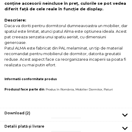
conține accesorii neincluse în preț, culorile se pot vedea
diferit față de cele reale în funcție de display.
Descriere:
Daca va doriti pentru dormitorul dumneavoastra un mobilier, dar
spatiul este limitat, atunci patul Alma este optiunea ideala. Acest
pat creeaza senzatia unui spatiu aerisit, cu dimensiuni
generoase.
Patul ALMA este fabricat din PAL melaminat, un tip de material
recomandat pentru mobilierul de dormitor, datorita greutatii
reduse. Acest aspect face ca reorganizarea incaperii sa poata fi
realizata cu mai putin efort.
Informatii conformitate produs
Produsul face parte din
:
Produs în România
,
Mobilier Dormitor
,
Paturi
Download (2)
Detalii plată și livrare