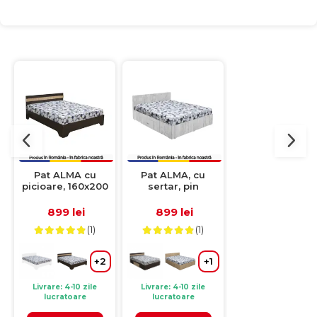
Pat ALMA cu
Pat ALMA, cu
Pat ALMA, 160x2
picioare, 160x200
sertar, pin
cm, cu sertar,
cm, sonoma inchis
antichizat,
sonoma desch
+ sonoma deschis
140x200 cm
899 lei
899 lei
999 lei
(1)
(1)
(4)
+
+2
+1
Livrare: 4-10 zile
Livrare: 4-10 zile
Livrare: 4-10 zile
lucratoare
lucratoare
lucratoare