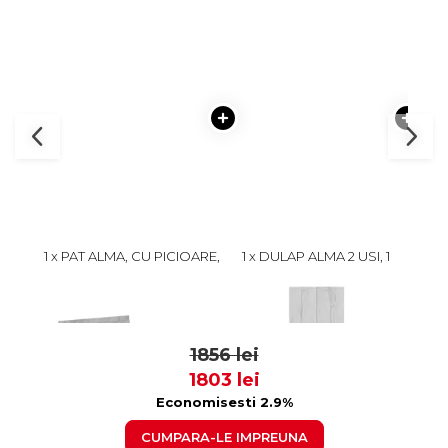
1 x PAT ALMA, CU PICIOARE,
1 x DULAP ALMA 2 USI, 1
2 
140X200 CM, PIN
RAFT, BARA HAINE, PIN
SERT
ANTICHIZAT
ANTICHIZAT, 80X52X203
799
699 lei
CM
664
1856 lei
1803 lei
Economisesti 2.9%
CUMPARA-LE IMPREUNA