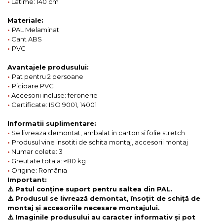
•
Latime: 140 cm
Materiale:
•
PAL Melaminat
•
Cant ABS
•
PVC
Avantajele produsului:
•
Pat pentru 2 persoane
•
Picioare PVC
•
Accesorii incluse: feronerie
•
Certificate: ISO 9001, 14001
Informatii suplimentare:
•
Se livreaza demontat, ambalat in carton si folie stretch
•
Produsul vine insotiti de schita montaj, accesorii montaj
•
Numar colete: 3
•
Greutate totala: ≈80 kg
•
Origine: România
Important:
⚠️ Patul conține suport pentru saltea din PAL.
⚠️ Produsul se livrează demontat, însoțit de schiță de
montaj și accesoriile necesare montajului.
⚠️ Imaginile produsului au caracter informativ și pot