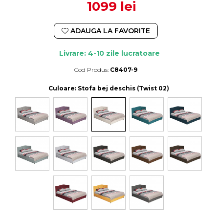
1099 lei
ADAUGA LA FAVORITE
Livrare: 4-10 zile lucratoare
Cod Produs:
C8407-9
Durata de livrare:
4-10 zile lucratoare
Culoare
: Stofa bej deschis (Twist 02)