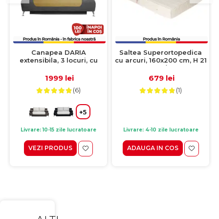
Canapea DARIA
Saltea Superortopedica
extensibila, 3 locuri, cu
cu arcuri, 160x200 cm, H 21
arcuri si lada depozitare,
cm, fata vara/fata iarna,
gri inchis + galben,
crem
1999 lei
679 lei
195x98x74 cm
(6)
(1)
+5
Livrare: 10-15 zile lucratoare
Livrare: 4-10 zile lucratoare
VEZI PRODUS
ADAUGA IN COS