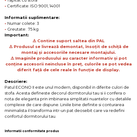
•
Certificate: ISO 9001, 14001
Informatii suplimentare:
•
Numar colete: 3
•
Greutate: 75 kg
Important:
⚠️ Contine suport saltea din PAL
⚠️ Produsul se livrează demontat, însoțit de schiță de
montaj și accesoriile necesare montajului.
⚠️ Imaginile produsului au caracter informativ și pot
conține accesorii neincluse în preț, culorile se pot vedea
diferit față de cele reale în funcție de display.
Descriere:
Patul ECONO II este unul modern, disponibil in diferite culori de
stofa. Acesta defineste decorul dormitorului tau si ii confera o
nota de eleganta prin imbinarea simplitatii nuantelor cu detaliile
complexe de care dispune. Liniile bine definite si conturarea
minimalista il transforma intr-un pat deosebit care va redefini
confortul dormitorului tau.
Informatii conformitate produs