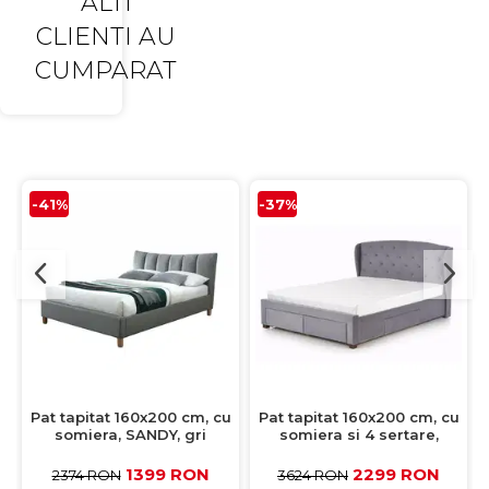
ALTI
CLIENTI AU
CUMPARAT
-41%
-37%
Pat tapitat 160x200 cm, cu
Pat tapitat 160x200 cm, cu
somiera, SANDY, gri
somiera si 4 sertare,
SABRINA, gri
1399 RON
2299 RON
2374 RON
3624 RON