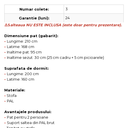
3
Numar colete:
24
Garantie (luni):
⚠️S
alteaua NU ESTE INCLUSA (este doar pentru prezentare).
Dimensiune pat (gabarit):
•
Lungime: 210 cm
•
Latime: 168 cm
•
Inaltime pat: 95 cm
•
Inaltime sezut: 30 cm (25 cm cadru + 5 cm picioarele)
Suprafata de dormit:
•
Lungime: 200 cm
•
Latime: 160 cm
Materiale:
•
Stofa
•
PAL
Avantajele produsului:
•
Pat pentru 2 persoane
•
Suport saltea din PAL brut
•
Tapitat cu stofa