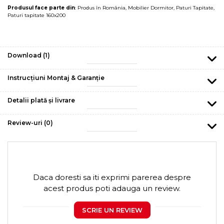
Produsul face parte din
:
Produs în România
,
Mobilier Dormitor
,
Paturi Tapitate
,
Paturi tapitate 160x200
Download (1)
Instrucțiuni Montaj & Garanție
Detalii plată și livrare
Review-uri
(0)
Daca doresti sa iti exprimi parerea despre
acest produs poti adauga un review.
SCRIE UN REVIEW