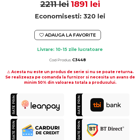
2211 lei
1891 lei
Economisesti:
320
lei
ADAUGA LA FAVORITE
Livrare: 10-15 zile lucratoare
Cod Produs:
C3448
Durata de livrare:
10-15 zile lucratoare
⚠️
Acesta nu este un produs de serie si nu se poate returna.
Se realizeaza pe comanda la furnizor si necesita un avans de
minim 50% din valoarea totala a produsului.