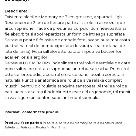
Descriere:
Existenta placii de Memory de 3 cm grosime, a spumei High
Resiliencei de 3 cm pe fiecare parte a saltelei si a miezului de
arcuri tip Bonell, face ca presiunea corpului dumneavoastra sa
fie absorbita si apoi repartizata uniform pe intreaga suprafata.
Salteaua poate fi folosita pe ambele fete, avand husa matlasata
cu strat natural de bumbac(pe fata de vara) si strat de lana (pe
fata de iarna). Husa saltelei este tratata impotriva bacteriilor,
acarienilor si alergiilor.
Salteaua LUX MEMORY indeplineste trei roluri esentiale pe care
orice saltea de calitate superioara ar trebui sa le aiba. Primul rol
este cel ortopedic, acest rol ofera coloanei pozitia corecta si
naturala. Functia anatomica are rolul de a va relaxa complet
muschii pentru o circulatie sangvina sanatoasa. Al treilea rol pe
care aceasta saltea il indeplineste este cel ergonomic, rol menit
sa va asigure un confort sporit in timpul somnului.
Informatii conformitate produs
Produsul face parte din
:
Saltele
,
Saltele cu Memory
,
Saltele cu Arcuri Bonell
,
Saltele cu Reducere
,
Produs în România