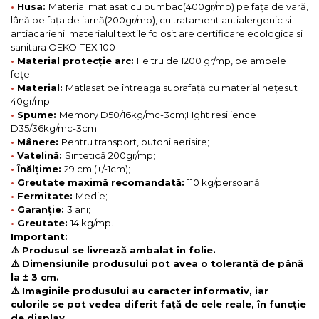
•
Husa:
Material matlasat cu bumbac(400gr/mp) pe fața de vară,
lână pe fața de iarnă(200gr/mp), cu tratament antialergenic si
antiacarieni. materialul textile folosit are certificare ecologica si
sanitara OEKO-TEX 100
•
Material protecție arc:
Feltru de 1200 gr/mp, pe ambele
fețe;
•
Material:
Matlasat pe întreaga suprafață cu material nețesut
40gr/mp;
•
Spume:
Memory D50/16kg/mc-3cm;Hght resilience
D35/36kg/mc-3cm;
•
Mânere:
Pentru transport, butoni aerisire;
•
Vatelină:
Sintetică 200gr/mp;
•
Înălțime:
29 cm (+/-1cm);
•
Greutate maximă recomandată:
110 kg/persoană;
•
Fermitate:
Medie;
•
Garanție:
3 ani;
•
Greutate:
14 kg/mp.
Important:
⚠️ Produsul se livrează ambalat în folie.
⚠️ Dimensiunile produsului pot avea o toleranță de până
la ± 3 cm.
⚠️ Imaginile produsului au caracter informativ, iar
culorile se pot vedea diferit față de cele reale, în funcție
de display.