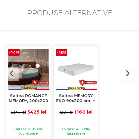
PRODUSE ALTERNATIVE
-14%
-15%
-10%
Saltea ROMANCE
Saltea MEMORY
Saltea MEMOR
MEMORY, 200x200
EKO 90x200 cm, H
FOAM 180x200 c
cm, H 25 cm
20 cm, spuma
H 28 cm, spum
memorie
memorie
5425 lei
1160 lei
2999 le
6344 lei
1357 lei
3344 lei
Livrare: 10-15 zile
Livrare: 4-10 zile
Livrare: 4-10 zile
lucratoare
lucratoare
lucratoare