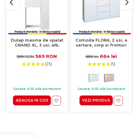
Dulap masina de spalat
Comoda FLORA, 2 usi, 4
GRAND XL, 3 usi, alb,
sertare, corp si fronturi
97x30x190 cm
alb, 120x40x97 cm
569 RON
664 lei
599 RON
699 lei
(25)
(5)
Livrare: 4-10 zile lucratoare
Livrare: 4-10 zile lucratoare
ADAUGA IN COS
VEZI PRODUS