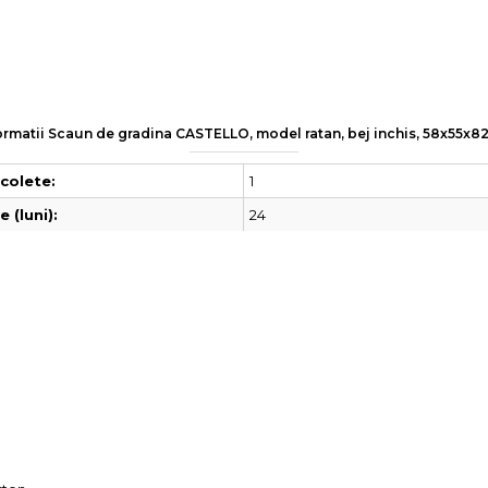
ormatii Scaun de gradina CASTELLO, model ratan, bej inchis, 58x55x8
1
colete:
24
 (luni):