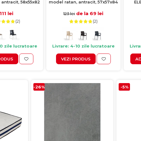
 antracit, 58x55x82
model ratan, antracit, 57x57x84
EL
cm
cm
cap
111 lei
de la 69 lei
123 lei
(2)
(2)
10 zile lucratoare
Livrare: 4-10 zile lucratoare
Livra
RODUS
VEZI PRODUS
AD
-26%
-5%