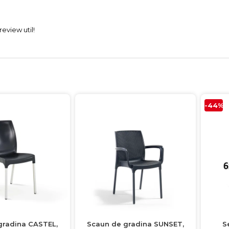
eview util!
-44%
gradina CASTEL,
Scaun de gradina SUNSET,
S