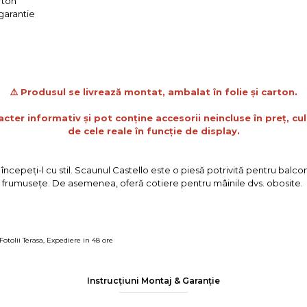
rton
 garantie
⚠️ Produsul se livrează montat, ambalat în folie și carton.
acter informativ și pot conține accesorii neincluse în preț, cul
de cele reale în funcție de display.
ncepeţi-l cu stil. Scaunul Castello este o piesă potrivită pentru balconu
 frumuseţe. De asemenea, oferă cotiere pentru mâinile dvs. obosite.
Fotolii Terasa
,
Expediere in 48 ore
Instrucțiuni Montaj & Garanție