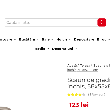
itoare
Bucătării
Baie
Holuri
Depozitare
Birou
Textile
Decoratiuni
Acasă /
Terasa /
Scaune si F
inchis, 58x55x82 cm
Scaun de grad
inchis, 58x55
1 Review
123 lei