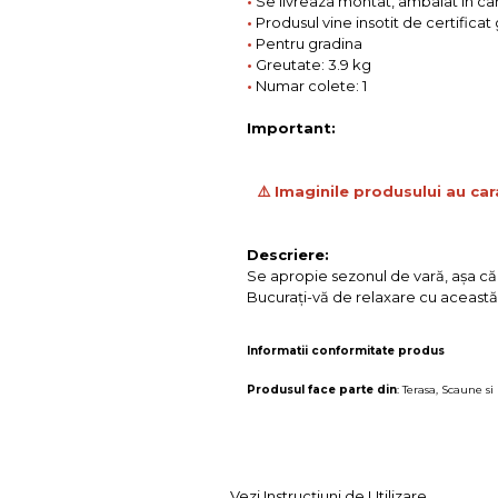
•
Se livreaza montat, ambalat in ca
•
Produsul vine insotit de certificat
•
Pentru gradina
•
Greutate: 3.9 kg
•
Numar colete: 1
Important:
⚠️ Imaginile produsului au car
Descriere:
Se apropie sezonul de vară, aşa că î
Bucuraţi-vă de relaxare cu această
Informatii conformitate produs
Produsul face parte din
:
Terasa
,
Scaune si 
Vezi Instrucțiuni de Utilizare