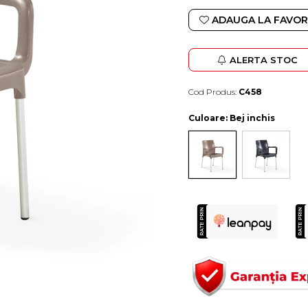
ADAUGA LA FAVOR
ALERTA STOC
Cod Produs:
C458
Durata de livrare:
4-10 zile lucratoare
Culoare
: Bej inchis