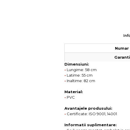
Colectia COMO
Colectia BELLA
Inf
Numar 
Garantie
Dimensiuni:
•
Lungime: 58 cm
•
Latime: 55 cm
•
Inaltime: 82 cm
Material:
•
PVC
Avantajele produsului:
•
Certificate: ISO 9001, 14001
Informatii suplimentare: