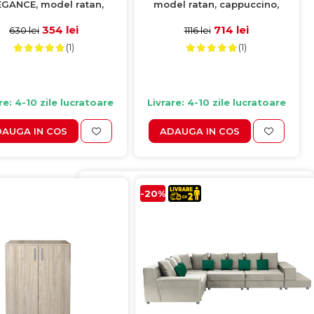
EGANCE, model ratan,
model ratan, cappuccino,
pucino, 62x57x88 cm
62x58x88 cm
354 lei
714 lei
630 lei
1116 lei
(1)
(1)
re: 4-10 zile lucratoare
Livrare: 4-10 zile lucratoare
AUGA IN COS
ADAUGA IN COS
-20%