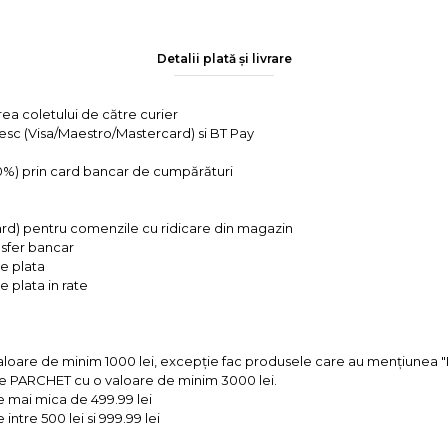
Detalii plată și livrare
rea coletului de către curier
tesc (Visa/Maestro/Mastercard) si BT Pay
 0%) prin card bancar de cumpărături
ard) pentru comenzile cu ridicare din magazin
ansfer bancar
e plata
 plata in rate
valoare de minim 1000 lei, excepție fac produsele care au mențiun
e PARCHET cu o valoare de minim 3000 lei.
e mai mica de 499.99 lei
intre 500 lei si 999.99 lei