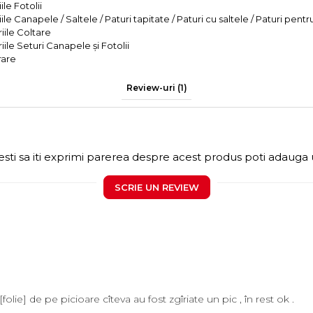
le Fotolii
le Canapele / Saltele / Paturi tapitate / Paturi cu saltele / Paturi pentr
iile Coltare
iile Seturi Canapele și Fotolii
rare
Review-uri
(1)
sti sa iti exprimi parerea despre acest produs poti adauga 
SCRIE UN REVIEW
folie] de pe picioare cîteva au fost zgîriate un pic , în rest ok .