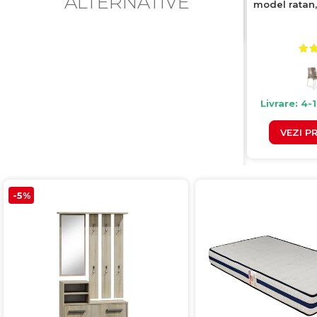
ALTERNATIVE
model ratan,
Livrare: 4-
VEZI P
-5%