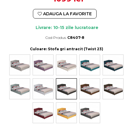
ADAUGA LA FAVORITE
Livrare: 10-15 zile lucratoare
Cod Produs:
C8407-8
Durata de livrare:
10-15 zile lucratoare
Culoare
: Stofa gri antracit (Twist 23)