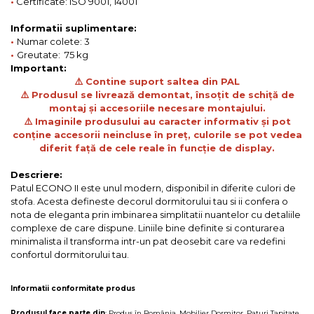
•
Certificate: ISO 9001, 14001
Informatii suplimentare:
•
Numar colete: 3
•
Greutate: 75 kg
Important:
⚠️ Contine suport saltea din PAL
⚠️ Produsul se livrează demontat, însoțit de schiță de
montaj și accesoriile necesare montajului.
⚠️ Imaginile produsului au caracter informativ și pot
conține accesorii neincluse în preț, culorile se pot vedea
diferit față de cele reale în funcție de display.
Descriere:
Patul ECONO II este unul modern, disponibil in diferite culori de
stofa. Acesta defineste decorul dormitorului tau si ii confera o
nota de eleganta prin imbinarea simplitatii nuantelor cu detaliile
complexe de care dispune. Liniile bine definite si conturarea
minimalista il transforma intr-un pat deosebit care va redefini
confortul dormitorului tau.
Informatii conformitate produs
Produsul face parte din
:
Produs în România
,
Mobilier Dormitor
,
Paturi Tapitate
,