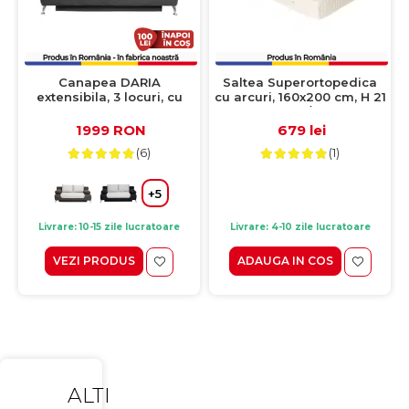
Canapea DARIA
Saltea Superortopedica
extensibila, 3 locuri, cu
cu arcuri, 160x200 cm, H 21
arcuri si lada depozitare,
cm, fata vara/fata iarna,
gri inchis + galben,
crem
1999 RON
679 lei
195x98x74 cm
(6)
(1)
+5
Livrare: 10-15 zile lucratoare
Livrare: 4-10 zile lucratoare
VEZI PRODUS
ADAUGA IN COS
ALTI