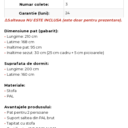
3
Numar colete:
24
Garantie (luni):
⚠️S
alteaua NU ESTE INCLUSA (este doar pentru prezentare).
Dimensiune pat (gabarit):
•
Lungime: 210 cm
•
Latime: 168 cm
•
Inaltime pat: 95 cm
•
Inaltime sezut: 30 cm (25 cm cadru + 5 cm picioarele)
Suprafata de dormit:
•
Lungime: 200 cm
•
Latime: 160 cm
Materiale:
•
Stofa
•
PAL
Avantajele produsului:
•
Pat pentru 2 persoane
•
Suport saltea din PAL brut
•
Tapitat cu stofa