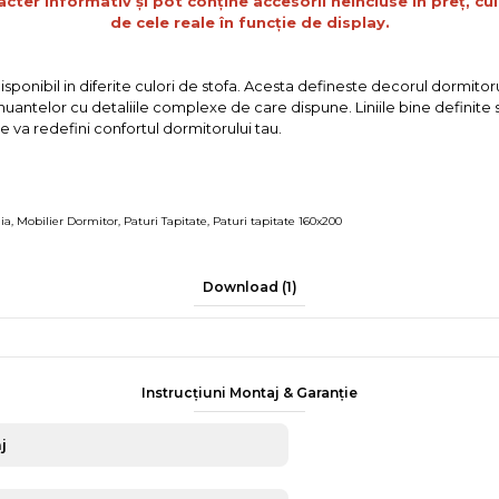
acter informativ și pot conține accesorii neincluse în preț, cul
de cele reale în funcție de display.
onibil in diferite culori de stofa. Acesta defineste decorul dormitorul
nuantelor cu detaliile complexe de care dispune. Liniile bine definite s
e va redefini confortul dormitorului tau.
ia
,
Mobilier Dormitor
,
Paturi Tapitate
,
Paturi tapitate 160x200
Download (1)
Instrucțiuni Montaj & Garanție
j