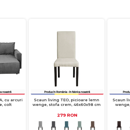
A, cu arcuri
Scaun living TEO, picioare lemn
Scaun li
, colt
wenge, stofa crem, 46x60x98 cm
wenge,
38x150x90 cm
des
279 RON