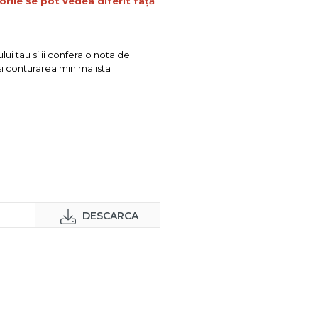
orile se pot vedea diferit față
ui tau si ii confera o nota de
i conturarea minimalista il
DESCARCA