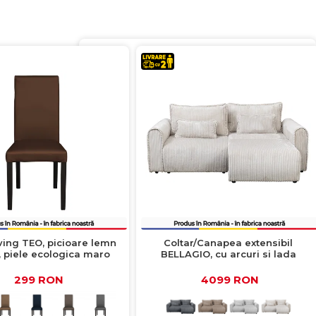
ving TEO, picioare lemn
Coltar/Canapea extensibil
 piele ecologica maro
BELLAGIO, cu arcuri si lada
chis, 46x60x98 cm
depozitare, colt interschimbabil,
bej, 250x125/165x95 cm
299 RON
4099 RON