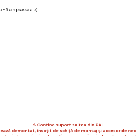
u + 5 cm picioarele)
⚠️ Contine suport saltea din PAL
vrează demontat, însoțit de schiță de montaj și accesoriile ne