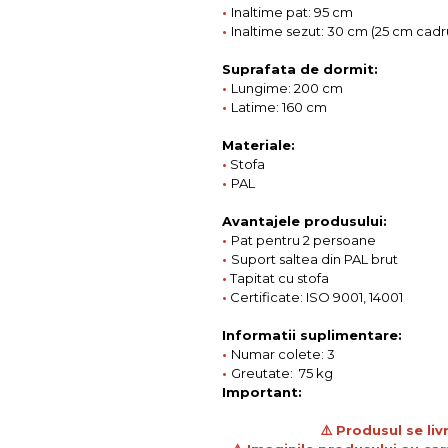
•
Inaltime pat: 95 cm
•
Inaltime sezut: 30 cm (25 cm cadr
Suprafata de dormit:
•
Lungime: 200 cm
•
Latime: 160 cm
Materiale:
•
Stofa
•
PAL
Avantajele produsului:
•
Pat pentru 2 persoane
•
Suport saltea din PAL brut
•
Tapitat cu stofa
•
Certificate: ISO 9001, 14001
Informatii suplimentare:
•
Numar colete: 3
•
Greutate: 75 kg
Important:
⚠️ Produsul se li