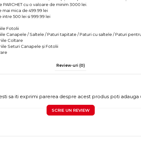
e PARCHET cu o valoare de minim 3000 lei.
e mai mica de 499.99 lei
intre 500 lei si 999.99 lei
le Fotolii
le Canapele / Saltele / Paturi tapitate / Paturi cu saltele / Paturi pentr
iile Coltare
iile Seturi Canapele și Fotolii
rare
Review-uri
(0)
sti sa iti exprimi parerea despre acest produs poti adauga 
SCRIE UN REVIEW