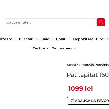
itoare
Bucătării
Baie
Holuri
Depozitare
Birou
Textile
Decoratiuni
Acasă /
Produs în România
Pat tapitat 16
1099 lei
ADAUGA LA FAVOR