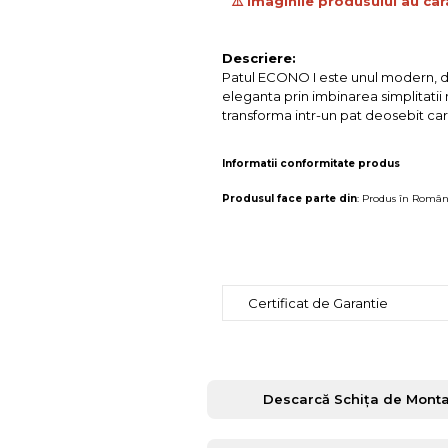
⚠️ Imaginile produsului au car
Descriere:
Patul ECONO I este unul modern, disp
eleganta prin imbinarea simplitatii 
transforma intr-un pat deosebit car
Informatii conformitate produs
Produsul face parte din
:
Produs în Român
Certificat de Garantie
Descarcă Schița de Monta