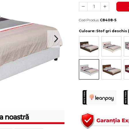
Cod Produs:
C8408-5
Durata de livrare:
10-15 zile lucratoare
Culoare
: Stof gri deschis 