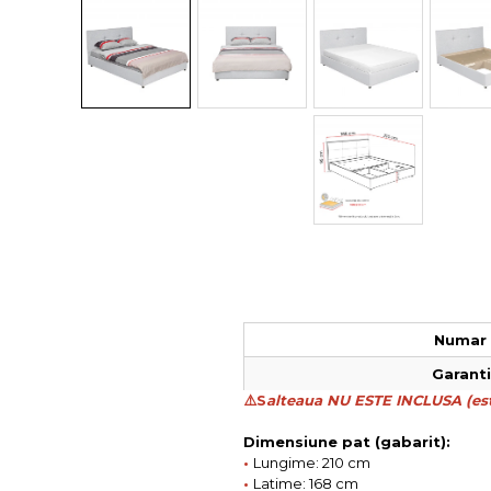
Colectia COMO
Colectia BELLA
Numar 
Garantie
⚠️S
alteaua NU ESTE INCLUSA (est
Dimensiune pat (gabarit):
•
Lungime: 210 cm
•
Latime: 168 cm