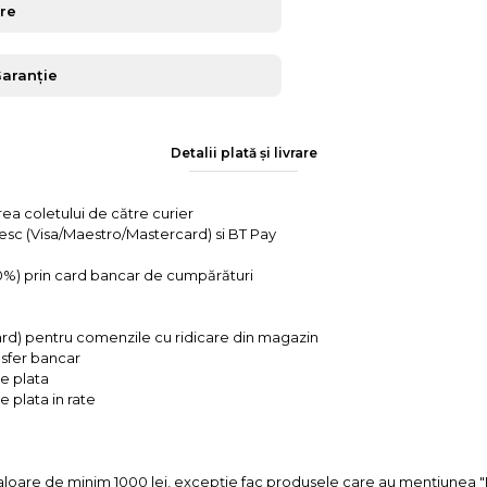
are
Garanție
Detalii plată și livrare
rea coletului de către curier
tesc (Visa/Maestro/Mastercard) si BT Pay
 0%) prin card bancar de cumpărături
ard) pentru comenzile cu ridicare din magazin
ansfer bancar
e plata
 plata in rate
valoare de minim 1000 lei, excepție fac produsele care au mențiun