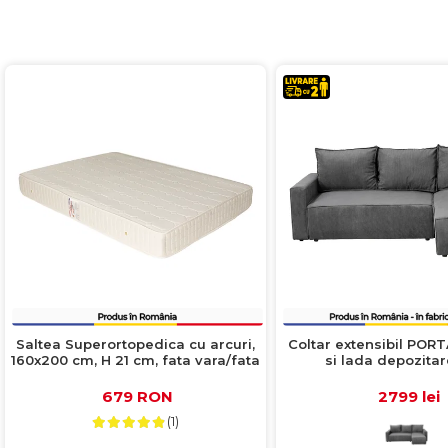
Saltea Superortopedica cu arcuri,
Coltar extensibil PORT
160x200 cm, H 21 cm, fata vara/fata
si lada depozitare
iarna, crem
interschimbabil, gri, 2
679 RON
2799 lei
(1)