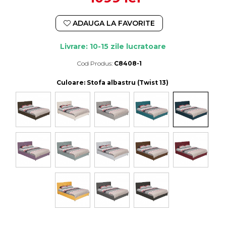
ADAUGA LA FAVORITE
Livrare: 10-15 zile lucratoare
Cod Produs:
C8408-1
Durata de livrare:
10-15 zile lucratoare
Culoare
: Stofa albastru (Twist 13)