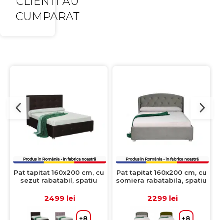
CLIENTI AU
CUMPARAT
Pat tapitat 160x200 cm, cu
Pat tapitat 160x200 cm, cu
sezut rabatabil, spatiu
somiera rabatabila, spatiu
depozitare, LUXOR, maro
depozitare, ROUND, crem
inchis
inchis
2499 lei
2299 lei
+8
+8