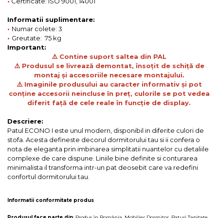
•
Certificate: ISO 9001, 14001
Informatii suplimentare:
•
Numar colete: 3
•
Greutate: 75 kg
Important:
⚠️ Contine suport saltea din PAL
⚠️ Produsul se livrează demontat, însoțit de schiță de
montaj și accesoriile necesare montajului.
⚠️ Imaginile produsului au caracter informativ și pot
conține accesorii neincluse în preț, culorile se pot vedea
diferit față de cele reale în funcție de display.
Descriere:
Patul ECONO I este unul modern, disponibil in diferite culori de
stofa. Acesta defineste decorul dormitorului tau si ii confera o
nota de eleganta prin imbinarea simplitatii nuantelor cu detaliile
complexe de care dispune. Liniile bine definite si conturarea
minimalista il transforma intr-un pat deosebit care va redefini
confortul dormitorului tau.
Informatii conformitate produs
Produsul face parte din
:
Produs în România
,
Mobilier Dormitor
,
Paturi Tapitate
,