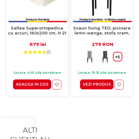
Saltea Superortopedica
Scaun living TEO, picioare
cu arcuri, 160x200 cm, H 21
lemn wenge, stofa crem,
cm, fata vara/fata iarna,
46x60x98 cm
crem
679 lei
279 RON
(1)
+5
Livrare: 4-10 zile lucratoare
Livrare: 10-15 zile lucratoare
ADAUGA IN COS
VEZI PRODUS
ALTI