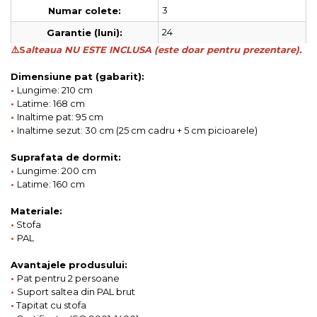
3
Numar colete:
24
Garantie (luni):
⚠️S
alteaua NU ESTE INCLUSA (este doar pentru prezentare).
Dimensiune pat (gabarit):
•
Lungime: 210 cm
•
Latime: 168 cm
•
Inaltime pat: 95 cm
•
Inaltime sezut: 30 cm (25 cm cadru + 5 cm picioarele)
Suprafata de dormit:
•
Lungime: 200 cm
•
Latime: 160 cm
Materiale:
•
Stofa
•
PAL
Avantajele produsului:
•
Pat pentru 2 persoane
•
Suport saltea din PAL brut
•
Tapitat cu stofa