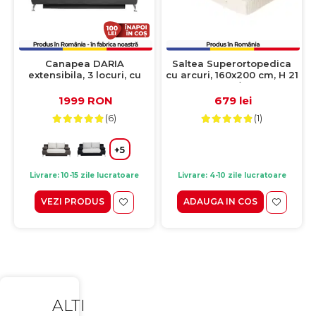
Canapea DARIA
Saltea Superortopedica
extensibila, 3 locuri, cu
cu arcuri, 160x200 cm, H 21
arcuri si lada depozitare,
cm, fata vara/fata iarna,
gri inchis + galben,
crem
1999 RON
679 lei
195x98x74 cm
(6)
(1)
+5
Livrare: 10-15 zile lucratoare
Livrare: 4-10 zile lucratoare
VEZI PRODUS
ADAUGA IN COS
ALTI