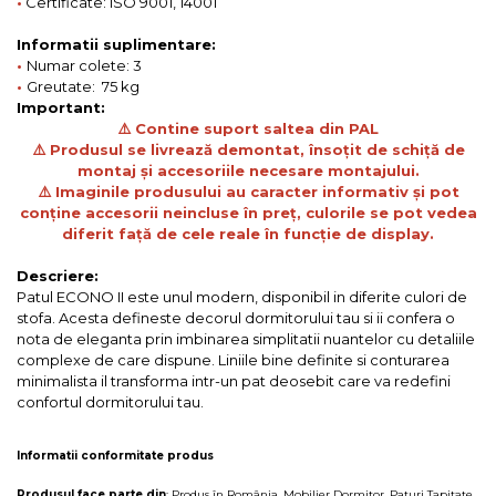
•
Certificate: ISO 9001, 14001
Informatii suplimentare:
•
Numar colete: 3
•
Greutate: 75 kg
Important:
⚠️ Contine suport saltea din PAL
⚠️ Produsul se livrează demontat, însoțit de schiță de
montaj și accesoriile necesare montajului.
⚠️ Imaginile produsului au caracter informativ și pot
conține accesorii neincluse în preț, culorile se pot vedea
diferit față de cele reale în funcție de display.
Descriere:
Patul ECONO II este unul modern, disponibil in diferite culori de
stofa. Acesta defineste decorul dormitorului tau si ii confera o
nota de eleganta prin imbinarea simplitatii nuantelor cu detaliile
complexe de care dispune. Liniile bine definite si conturarea
minimalista il transforma intr-un pat deosebit care va redefini
confortul dormitorului tau.
Informatii conformitate produs
Produsul face parte din
:
Produs în România
,
Mobilier Dormitor
,
Paturi Tapitate
,