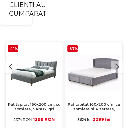
CLIENTI AU
CUMPARAT
-41%
-37%
Pat tapitat 160x200 cm, cu
Pat tapitat 160x200 cm, cu
somiera, SANDY, gri
somiera si 4 sertare,
SABRINA, gri
1399 RON
2299 lei
2374 RON
3624 lei