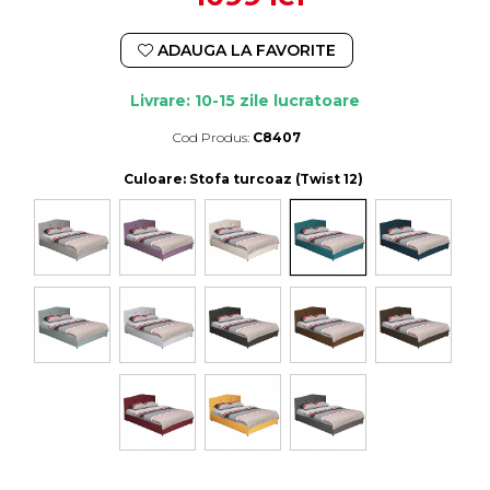
ADAUGA LA FAVORITE
Livrare: 10-15 zile lucratoare
Cod Produs:
C8407
Durata de livrare:
10-15 zile lucratoare
Culoare
: Stofa turcoaz (Twist 12)