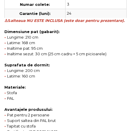
3
Numar colete:
24
Garantie (luni):
⚠️S
alteaua NU ESTE INCLUSA (este doar pentru prezentare).
Dimensiune pat (gabarit):
•
Lungime: 210 cm
•
Latime: 168 cm
•
Inaltime pat: 95 cm
•
Inaltime sezut: 30 cm (25 cm cadru + 5 cm picioarele)
Suprafata de dormit:
•
Lungime: 200 cm
•
Latime: 160 cm
Materiale:
•
Stofa
•
PAL
Avantajele produsului:
•
Pat pentru 2 persoane
•
Suport saltea din PAL brut
•
Tapitat cu stofa