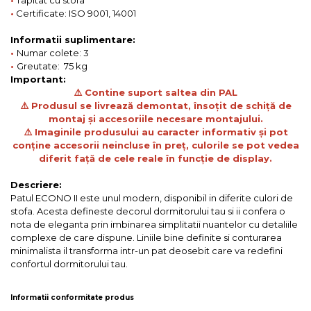
•
Certificate: ISO 9001, 14001
Informatii suplimentare:
•
Numar colete: 3
•
Greutate: 75 kg
Important:
⚠️ Contine suport saltea din PAL
⚠️ Produsul se livrează demontat, însoțit de schiță de
montaj și accesoriile necesare montajului.
⚠️ Imaginile produsului au caracter informativ și pot
conține accesorii neincluse în preț, culorile se pot vedea
diferit față de cele reale în funcție de display.
Descriere:
Patul ECONO II este unul modern, disponibil in diferite culori de
stofa. Acesta defineste decorul dormitorului tau si ii confera o
nota de eleganta prin imbinarea simplitatii nuantelor cu detaliile
complexe de care dispune. Liniile bine definite si conturarea
minimalista il transforma intr-un pat deosebit care va redefini
confortul dormitorului tau.
Informatii conformitate produs