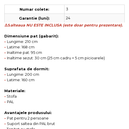
3
Numar colete:
24
Garantie (luni):
⚠️S
alteaua NU ESTE INCLUSA (este doar pentru prezentare).
Dimensiune pat (gabarit):
•
Lungime: 210 cm
•
Latime: 168 cm
•
Inaltime pat: 95 cm
•
Inaltime sezut: 30 cm (25 cm cadru + 5 cm picioarele)
Suprafata de dormit:
•
Lungime: 200 cm
•
Latime: 160 cm
Materiale:
•
Stofa
•
PAL
Avantajele produsului:
•
Pat pentru 2 persoane
•
Suport saltea din PAL brut
•
Tapitat cu stofa