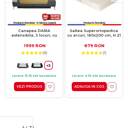
Canapea DARIA
Saltea Superortopedica
extensibila, 3 locuri, cu
cu arcuri, 160x200 cm, H 21
arcuri si lada depozitare,
cm, fata vara/fata iarna,
gri inchis + galben,
crem
1999 RON
679 RON
195x98x74 cm
(6)
(1)
+5
Livrare: 10-15 zile lucratoare
Livrare: 4-10 zile lucratoare
VEZI PRODUS
ADAUGA IN COS