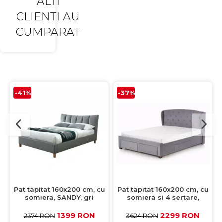
ALTI
CLIENTI AU
CUMPARAT
-41%
-37%
Pat tapitat 160x200 cm, cu
Pat tapitat 160x200 cm, cu
somiera, SANDY, gri
somiera si 4 sertare,
SABRINA, gri
1399 RON
2299 RON
2374 RON
3624 RON