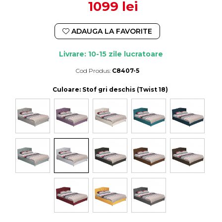
1099 lei
ADAUGA LA FAVORITE
Livrare: 10-15 zile lucratoare
Cod Produs:
C8407-5
Durata de livrare:
10-15 zile lucratoare
Culoare
: Stof gri deschis (Twist 18)