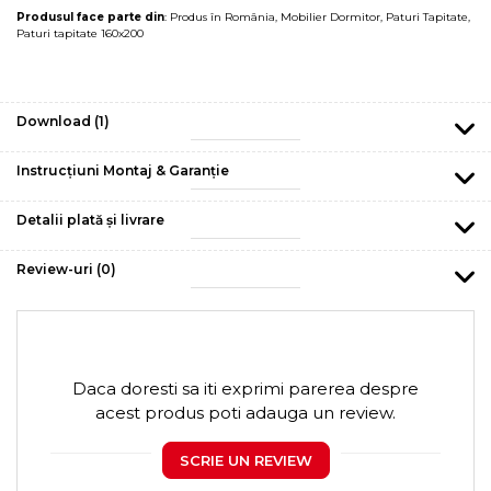
Produsul face parte din
:
Produs în România
,
Mobilier Dormitor
,
Paturi Tapitate
,
Paturi tapitate 160x200
Download (1)
Instrucțiuni Montaj & Garanție
Detalii plată și livrare
Review-uri
(0)
Daca doresti sa iti exprimi parerea despre
acest produs poti adauga un review.
SCRIE UN REVIEW