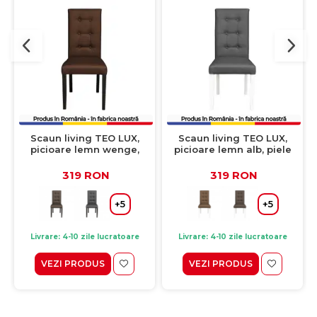
Scaun living TEO LUX,
Scaun living TEO LUX,
picioare lemn wenge,
picioare lemn alb, piele
piele ecologica maro
ecologica gri, 46x60x98
deschis, 46x60x98 cm
cm
319 RON
319 RON
+5
+5
Livrare: 4-10 zile lucratoare
Livrare: 4-10 zile lucratoare
VEZI PRODUS
VEZI PRODUS