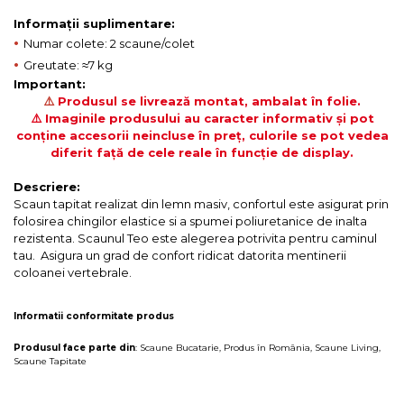
Informații suplimentare:
•
Numar colete: 2 scaune/colet
•
Greutate: ≈7 kg
Important:
⚠️
Produsul se livrează montat, ambalat în folie.
⚠️ Imaginile produsului au caracter informativ și pot
conține accesorii neincluse în preț, culorile se pot vedea
diferit față de cele reale în funcție de display.
Descriere:
Scaun tapitat realizat din lemn masiv, confortul este asigurat prin
folosirea chingilor elastice si a spumei poliuretanice de inalta
rezistenta. Scaunul Teo este alegerea potrivita pentru caminul
tau. Asigura un grad de confort ridicat datorita mentinerii
coloanei vertebrale.
Informatii conformitate produs
Produsul face parte din
:
Scaune Bucatarie
,
Produs în România
,
Scaune Living
,
Scaune Tapitate