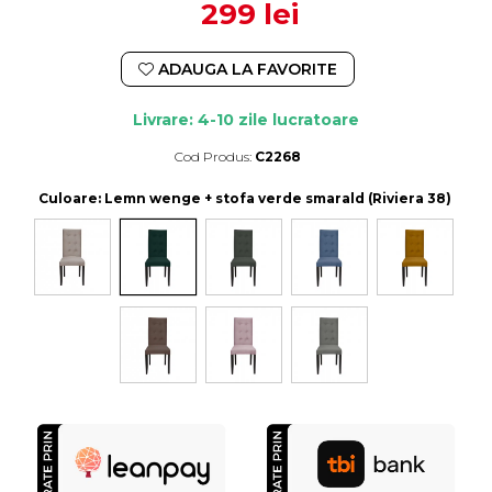
299 lei
ADAUGA LA FAVORITE
Livrare: 4-10 zile lucratoare
Cod Produs:
C2268
Durata de livrare:
4-10 zile lucratoare
Culoare
: Lemn wenge + stofa verde smarald (Riviera 38)