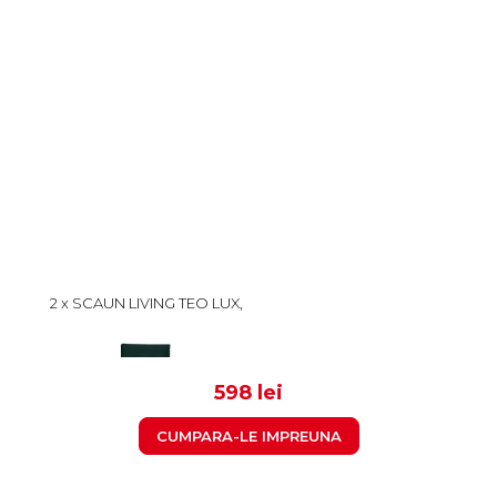
2 x SCAUN LIVING TEO LUX,
PICIOARE LEMN WENGE,
STOFA VERDE SMARALD,
299
46X60X98 CM
598 lei
CUMPARA-LE IMPREUNA