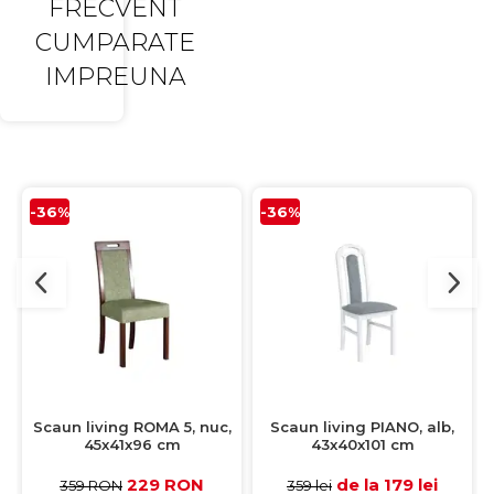
FRECVENT
CUMPARATE
IMPREUNA
-36%
-36%
Scaun living ROMA 5, nuc,
Scaun living PIANO, alb,
45x41x96 cm
43x40x101 cm
229 RON
de la 179 lei
359 RON
359 lei