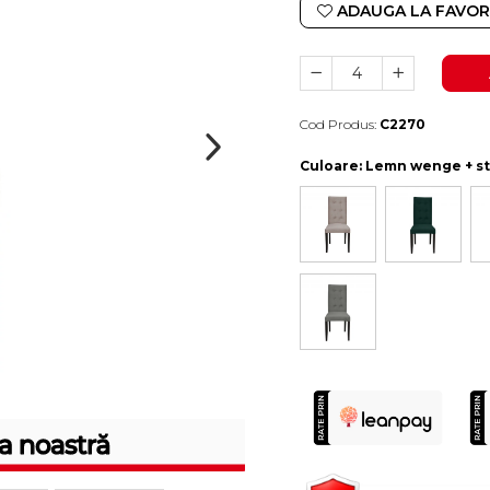
ADAUGA LA FAVOR
Cod Produs:
C2270
Durata de livrare:
10-15 zile lucratoare
Culoare
: Lemn wenge + st