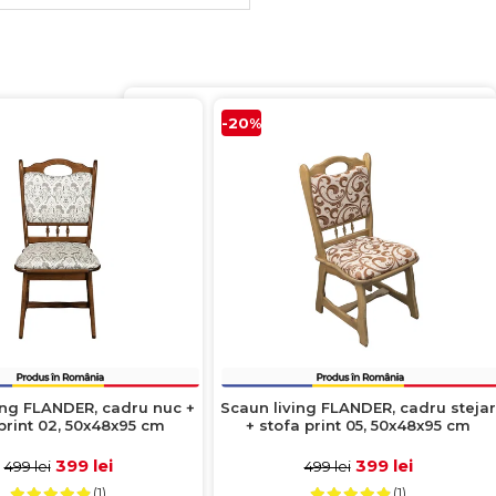
-20%
ing FLANDER, cadru nuc +
Scaun living FLANDER, cadru stejar
print 02, 50x48x95 cm
+ stofa print 05, 50x48x95 cm
399 lei
399 lei
499 lei
499 lei
(1)
(1)