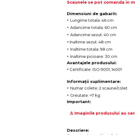
Scaunele se pot comanda in mul
Dimensiuni de gabarit:
•
Lungime totala: 46 cm
•
Adancime totala: 60 cm
•
Adancime sezut: 40 cm
•
Inaltime sezut: 48 cm
•
Inaltime totala: 98 cm
•
Inaltime picioare: 30 cm
Avantajele produsului:
•
Certificate: ISO 9001, 14001
Informații suplimentare:
•
Numar colete: 2 scaune/colet
•
Greutate: ≈7 kg
Important:
⚠️ Imaginile produsului au car
Descriere: