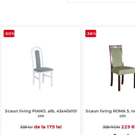
-50%
-36%
Scaun living PIANO, alb, 43x40x101
Scaun living ROMA 5, n
cm
cm
de la 179 lei
229 
359 lei
359 RON