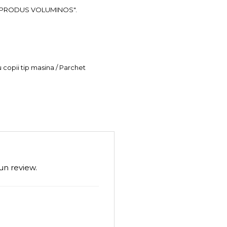
ea "PRODUS VOLUMINOS".
u copii tip masina / Parchet
un review.