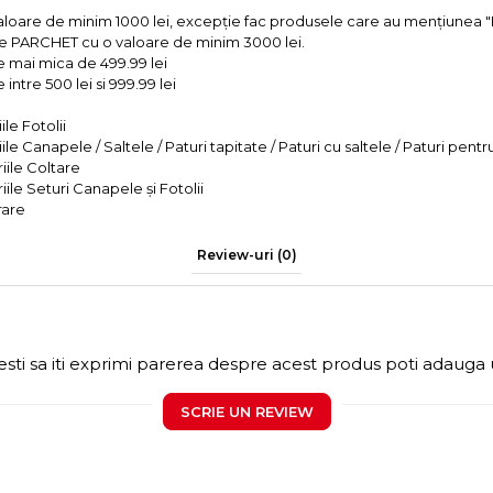
valoare de minim 1000 lei, excepție fac produsele care au mențiun
e PARCHET cu o valoare de minim 3000 lei.
e mai mica de 499.99 lei
intre 500 lei si 999.99 lei
le Fotolii
le Canapele / Saltele / Paturi tapitate / Paturi cu saltele / Paturi pentr
iile Coltare
iile Seturi Canapele și Fotolii
rare
Review-uri
(0)
sti sa iti exprimi parerea despre acest produs poti adauga 
SCRIE UN REVIEW