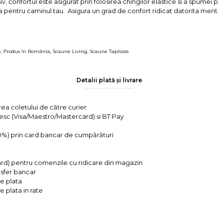
v, confortul este asigurat prin folosirea chingilor elastice si a spumei p
 pentru caminul tau. Asigura un grad de confort ridicat datorita menti
e
,
Produs în România
,
Scaune Living
,
Scaune Tapitate
Detalii plată și livrare
rea coletului de către curier
tesc (Visa/Maestro/Mastercard) si BT Pay
 0%) prin card bancar de cumpărături
ard) pentru comenzile cu ridicare din magazin
ansfer bancar
e plata
 plata in rate