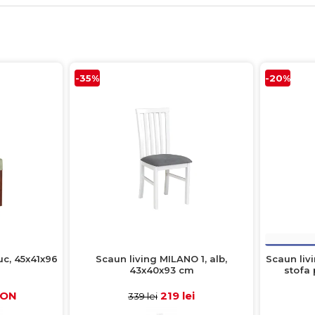
-35%
-20%
uc, 45x41x96
Scaun living MILANO 1, alb,
Scaun liv
43x40x93 cm
stofa 
RON
219 lei
339 lei