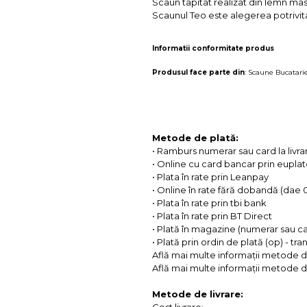
Scaun tapitat realizat din lemn masi
Scaunul Teo este alegerea potrivita
Informatii conformitate produs
Produsul face parte din
:
Scaune Bucatari
Metode de plată:
• Ramburs numerar sau card la livra
• Online cu card bancar prin eupla
• Plata în rate prin Leanpay
• Online în rate fără dobandă (dae
• Plata în rate prin tbi bank
• Plata în rate prin BT Direct
• Plată în magazine (numerar sau c
• Plată prin ordin de plată (op) - tr
Află mai multe informații metode d
Află mai multe informații metode de
Metode de livrare:
Cost livrare: