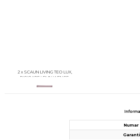
2 x SCAUN LIVING TEO LUX,
PICIOARE LEMN WENGE,
STOFA ROZ PUDRA, 46X60X98
299
CM
Informa
Numar 
Garantie