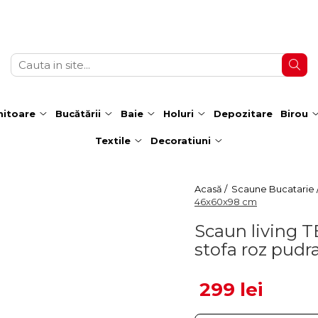
itoare
Bucătării
Baie
Holuri
Depozitare
Birou
Textile
Decoratiuni
Acasă /
Scaune Bucatarie 
46x60x98 cm
Scaun living 
stofa roz pud
299 lei