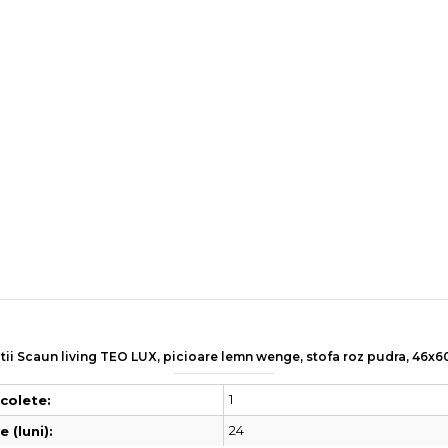
tii Scaun living TEO LUX, picioare lemn wenge, stofa roz pudra, 46x
1
colete:
24
 (luni):