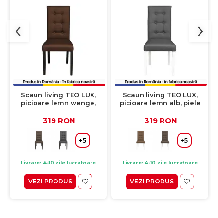
Scaun living TEO LUX,
Scaun living TEO LUX,
picioare lemn wenge,
picioare lemn alb, piele
piele ecologica maro
ecologica gri, 46x60x98
deschis, 46x60x98 cm
cm
319 RON
319 RON
+5
+5
Livrare: 4-10 zile lucratoare
Livrare: 4-10 zile lucratoare
VEZI PRODUS
VEZI PRODUS