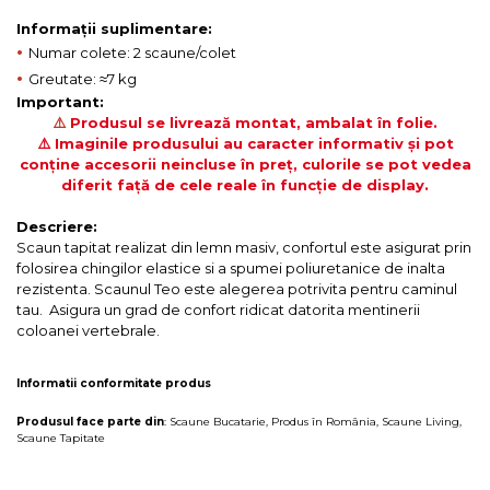
Informații suplimentare:
•
Numar colete: 2 scaune/colet
•
Greutate: ≈7 kg
Important:
⚠️
Produsul se livrează montat, ambalat în folie.
⚠️ Imaginile produsului au caracter informativ și pot
conține accesorii neincluse în preț, culorile se pot vedea
diferit față de cele reale în funcție de display.
Descriere:
Scaun tapitat realizat din lemn masiv, confortul este asigurat prin
folosirea chingilor elastice si a spumei poliuretanice de inalta
rezistenta. Scaunul Teo este alegerea potrivita pentru caminul
tau. Asigura un grad de confort ridicat datorita mentinerii
coloanei vertebrale.
Informatii conformitate produs
Produsul face parte din
:
Scaune Bucatarie
,
Produs în România
,
Scaune Living
,
Scaune Tapitate