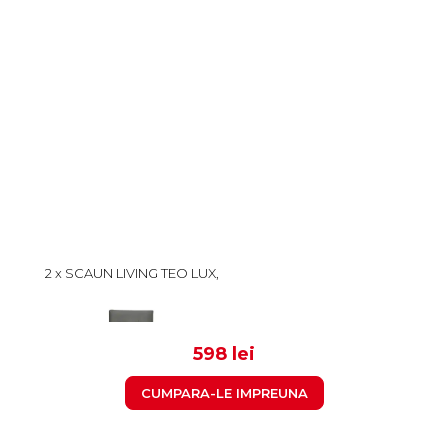
2 x SCAUN LIVING TEO LUX,
PICIOARE LEMN WENGE,
STOFA GRI DESCHIS,
299
46X60X98 CM
598 lei
CUMPARA-LE IMPREUNA