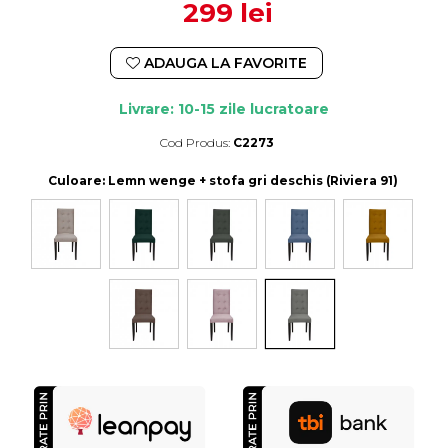
299 lei
ADAUGA LA FAVORITE
Livrare: 10-15 zile lucratoare
Cod Produs:
C2273
Durata de livrare:
10-15 zile lucratoare
Culoare
: Lemn wenge + stofa gri deschis (Riviera 91)