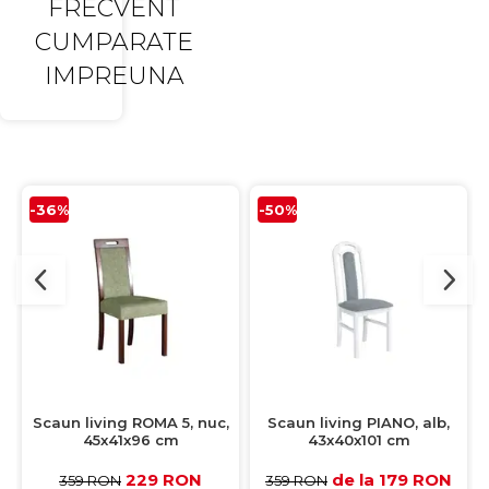
FRECVENT
CUMPARATE
IMPREUNA
-36%
-50%
Scaun living ROMA 5, nuc,
Scaun living PIANO, alb,
45x41x96 cm
43x40x101 cm
229 RON
de la 179 RON
359 RON
359 RON