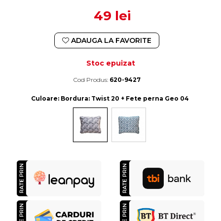
49 lei
ADAUGA LA FAVORITE
Stoc epuizat
Cod Produs:
620-9427
Durata de livrare:
4-10 zile lucratoare
Culoare
: Bordura: Twist 20 + Fete perna Geo 04