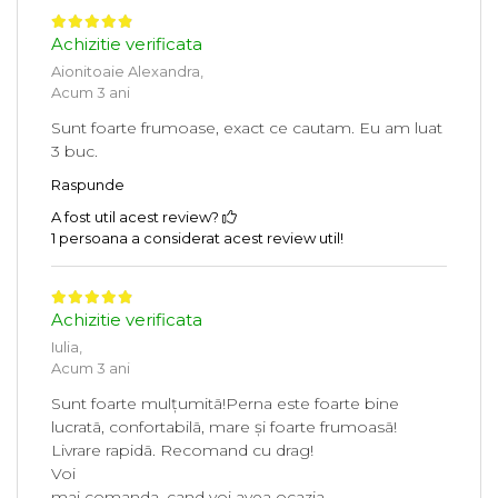
Achizitie verificata
Aionitoaie Alexandra,
Acum 3 ani
Sunt foarte frumoase, exact ce cautam. Eu am luat
3 buc.
Raspunde
A fost util acest review?
1 persoana a considerat acest review util!
Achizitie verificata
Iulia,
Acum 3 ani
Sunt foarte mulțumitã!Perna este foarte bine
lucratã, confortabilã, mare și foarte frumoasã!
Livrare rapidã. Recomand cu drag!
Voi
mai comanda, cand voi avea ocazia.