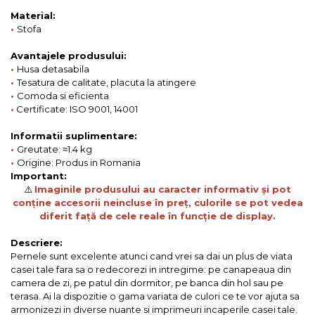
Material:
•
Stofa
Avantajele produsului:
•
Husa detasabila
•
Tesatura de calitate, placuta la atingere
•
Comoda si eficienta
•
Certificate: ISO 9001, 14001
Informatii suplimentare:
•
Greutate: ≈1.4 kg
•
Origine: Produs in Romania
Important:
⚠️
Imaginile produsului au caracter informativ și pot
conține accesorii neincluse în preț, culorile se pot vedea
diferit față de cele reale în funcție de display.
Descriere:
Pernele sunt excelente atunci cand vrei sa dai un plus de viata
casei tale fara sa o redecorezi in intregime: pe canapeaua din
camera de zi, pe patul din dormitor, pe banca din hol sau pe
terasa. Ai la dispozitie o gama variata de culori ce te vor ajuta sa
armonizezi in diverse nuante si imprimeuri incaperile casei tale.