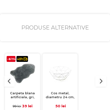
PRODUSE ALTERNATIVE
-61%
Carpeta blana
Cos metal,
Suport candela
artificiala, gri,
diametru 24 cm,
lumanare IN
50x90 cm
inaltime 9,5 cm
VETRO, albastr
deschis
39 lei
50 lei
18 lei
99 lei
transparent, 8x