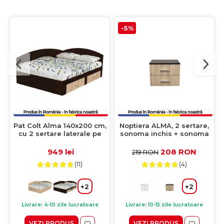
-5%
Pat Colt Alma 140x200 cm,
Noptiera ALMA, 2 sertare,
cu 2 sertare laterale pe
sonoma inchis + sonoma
role, colt interschimbabil,
deschis, 50x30x42 cm
sonoma inchis + sonoma
949 lei
208 RON
219 RON
deschis
(11)
(4)
+2
+2
Livrare: 4-10 zile lucratoare
Livrare: 10-15 zile lucratoare
VEZI PRODUS
VEZI PRODUS